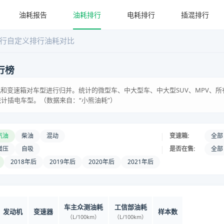
油耗报告
油耗排行
电耗排行
插混排行
行
自定义排行
油耗对比
行榜
和变速箱对车型进行归并。统计的微型车、中大型车、中大型SUV、MPV、所
统计插电车型。（数据来自：“小熊油耗”）
|
汽油
柴油
混动
变速箱:
全部
|
增压
自吸
是否在售:
全部
2018年后
2019年后
2020年后
2021年后
车主众测油耗
工信部油耗
发动机
变速器
样本数
（L/100km）
（L/100km）