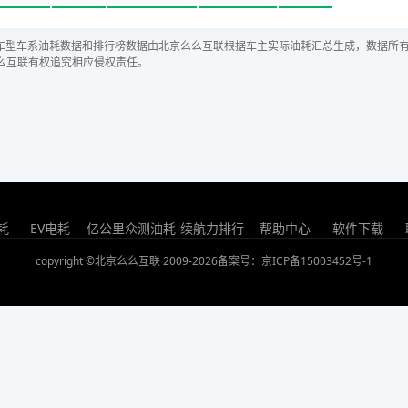
车型车系油耗数据和排行榜数据由北京么么互联根据车主实际油耗汇总生成，数据所
么互联有权追究相应侵权责任。
耗
EV电耗
亿公里众测油耗
续航力排行
帮助中心
软件下载
copyright ©北京么么互联 2009-2026
备案号：京ICP备15003452号-1