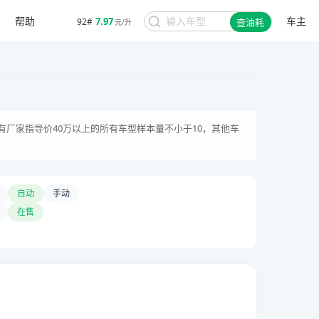
帮助
车主
7.97
92#
查油耗
元/升
有厂家指导价40万以上的所有车型样本量不小于10，其他车
自动
手动
在售