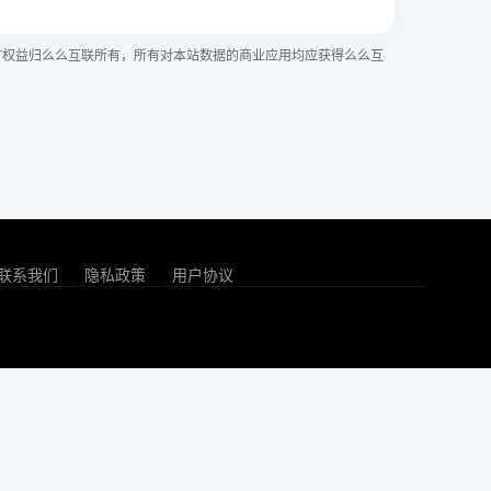
有权益归么么互联所有，所有对本站数据的商业应用均应获得么么互
联系我们
隐私政策
用户协议