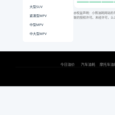
大型SUV
@权益声明：小熊油耗网站的
紧凑型MPV
联的授权许可。未经许可，么
中型MPV
中大型MPV
今日油价
汽车油耗
摩托车油