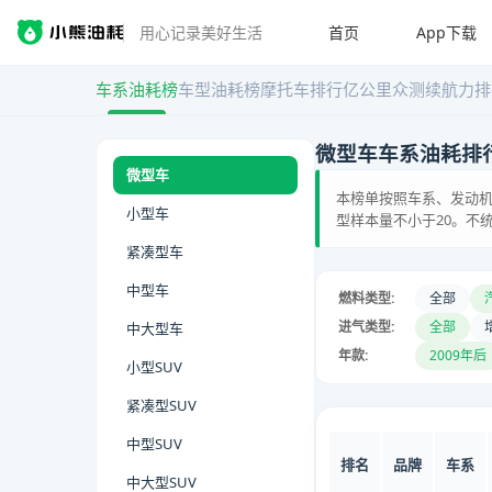
首页
App下载
用心记录美好生活
车系油耗榜
车型油耗榜
摩托车排行
亿公里众测
续航力排
微型车车系油耗排
微型车
本榜单按照车系、发动机
小型车
型样本量不小于20。不
紧凑型车
中型车
燃料类型:
全部
进气类型:
全部
中大型车
年款:
2009年后
小型SUV
紧凑型SUV
中型SUV
排名
品牌
车系
中大型SUV