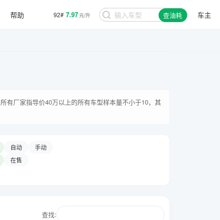
帮助
7.97
车主
92#
查油耗
元/升
所有厂家指导价40万以上的所有车型样本量不小于10，其
自动
手动
在售
查找: