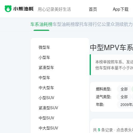
用心记录美好生活
首页
App下载
车系油耗榜
车型油耗榜
摩托车排行
亿公里众测
续航力
中型MPV车
微型车
小型车
本榜单按照车系、发动
紧凑型车
他车型样本量不小于2
中型车
中大型车
燃料类型:
全部
进气类型:
全部
小型SUV
年款:
2009
紧凑型SUV
中型SUV
中大型SUV
共
5
条记录 · 点击表