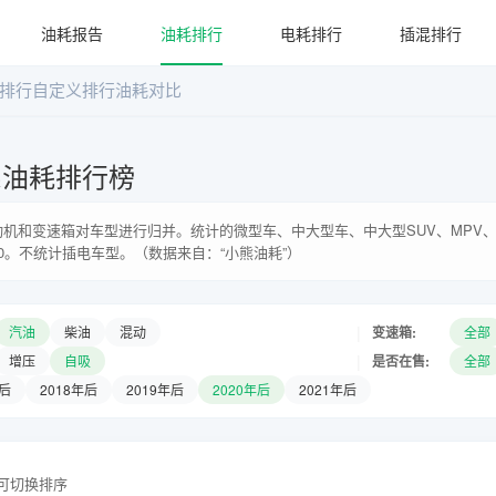
油耗报告
油耗排行
电耗排行
插混排行
排行
自定义排行
油耗对比
系油耗排行榜
机和变速箱对车型进行归并。统计的微型车、中大型车、中大型SUV、MPV、
0。不统计插电车型。（数据来自：“小熊油耗”）
|
变速箱:
汽油
柴油
混动
全部
|
是否在售:
增压
自吸
全部
年后
2018年后
2019年后
2020年后
2021年后
头可切换排序