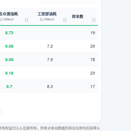
主众测油耗
工信部油耗
样本数
L/100km）
（L/100km）
8.72
19
9.08
7.2
29
9.09
7.9
78
9.18
23
9.7
8.3
17
所有权益归么么互联所有，所有对本站数据的商业应用均应获得么