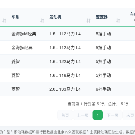
车
车系
发动机
变速器
（
金海狮M经典
1.5L 112马力 L4
5挡手动
金海狮经典
1.5L 112马力 L4
5挡手动
菱智
1.6L 122马力 L4
5挡手动
菱智
1.6L 116马力 L4
5挡手动
菱智
2.0L 133马力 L4
6挡手动
当前第 1 行到第 5 行，总计： 5 行
首页
上一页
1
下一页
末页
的车型车系油耗数据和排行榜数据由北京么么互联根据车主实际油耗汇总生成，数据