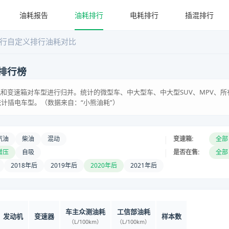
油耗报告
油耗排行
电耗排行
插混排行
行
自定义排行
油耗对比
排行榜
和变速箱对车型进行归并。统计的微型车、中大型车、中大型SUV、MPV、所
统计插电车型。（数据来自：“小熊油耗”）
|
汽油
柴油
混动
变速箱:
全部
|
增压
自吸
是否在售:
全部
2018年后
2019年后
2020年后
2021年后
车主众测油耗
工信部油耗
发动机
变速器
样本数
（L/100km）
（L/100km）