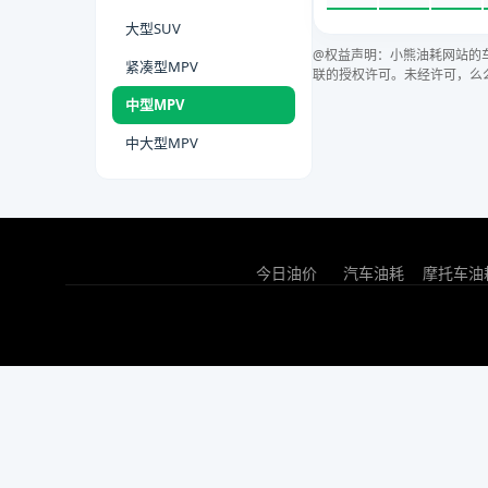
大型SUV
@权益声明：小熊油耗网站的
紧凑型MPV
联的授权许可。未经许可，么
中型MPV
中大型MPV
今日油价
汽车油耗
摩托车油