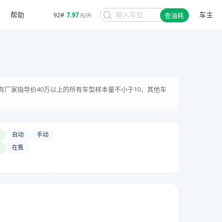
帮助
车主
7.97
92#
查油耗
元/升
有厂家指导价40万以上的所有车型样本量不小于10，其他车
自动
手动
在售