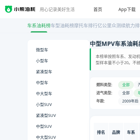
首页
App下载
用心记录美好生活
车系油耗榜
车型油耗榜
摩托车排行
亿公里众测
续航力排
中型MPV车系油耗
微型车
本榜单按照车系、发动机
小型车
型样本量不小于20。不
紧凑型车
中型车
燃料类型:
全部
进气类型:
全部
中大型车
年款:
2009年后
小型SUV
紧凑型SUV
中型SUV
排名
品牌
车系
中大型SUV