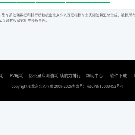
车型车系油耗数据和排行榜数据由北京么么互联根据车主实际油耗汇总生成，数据所
么互联有权追究相应侵权责任。
耗
EV电耗
亿公里众测油耗
续航力排行
帮助中心
软件下载
copyright ©北京么么互联 2009-2026
备案号：京ICP备15003452号-1