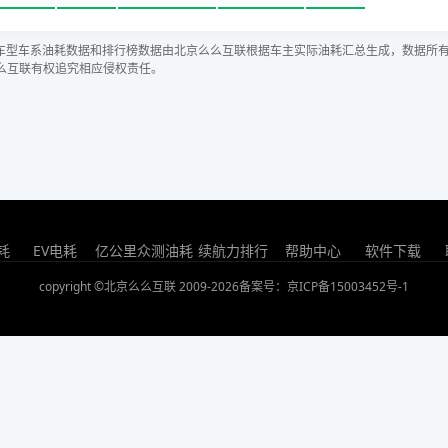
车型车系油耗数据和排行榜数据由北京么么互联根据车主实际油耗汇总生成，数据所
么互联有权追究相应侵权责任。
耗
EV电耗
亿公里众测油耗
续航力排行
帮助中心
软件下载
copyright ©北京么么互联 2009-2026
备案号：京ICP备15003452号-1