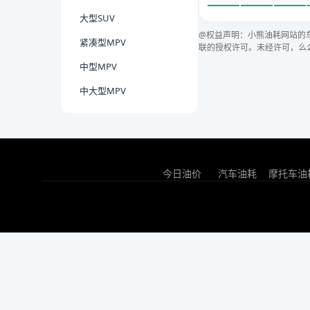
大型SUV
@权益声明：小熊油耗网站的
紧凑型MPV
联的授权许可。未经许可，么
中型MPV
中大型MPV
今日油价
汽车油耗
摩托车油