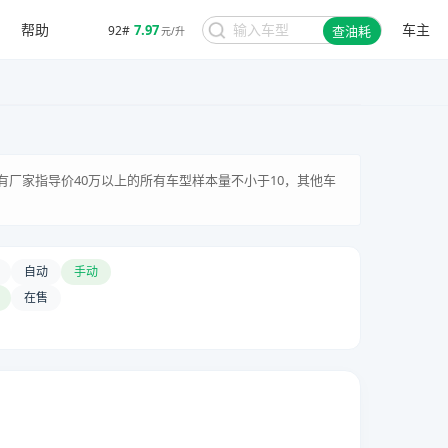
帮助
车主
7.97
92#
查油耗
元/升
有厂家指导价40万以上的所有车型样本量不小于10，其他车
自动
手动
在售