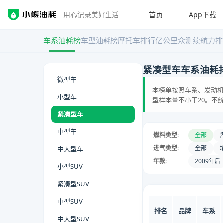
首页
App下载
用心记录美好生活
车系油耗榜
车型油耗榜
摩托车排行
亿公里众测
续航力排
紧凑型车车系油耗
微型车
本榜单按照车系、发动机
小型车
型样本量不小于20。不
紧凑型车
中型车
燃料类型:
全部
进气类型:
全部
中大型车
年款:
2009年后
小型SUV
紧凑型SUV
中型SUV
排名
品牌
车系
中大型SUV