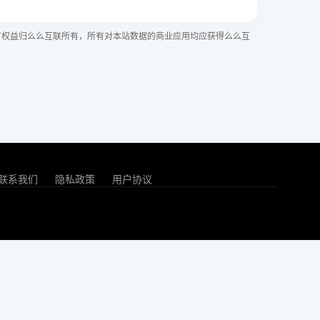
有权益归么么互联所有，所有对本站数据的商业应用均应获得么么互
联系我们
隐私政策
用户协议