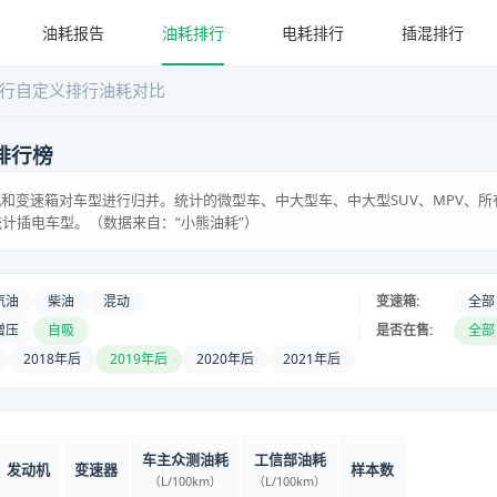
油耗报告
油耗排行
电耗排行
插混排行
行
自定义排行
油耗对比
排行榜
和变速箱对车型进行归并。统计的微型车、中大型车、中大型SUV、MPV、所
统计插电车型。（数据来自：“小熊油耗”）
|
汽油
柴油
混动
变速箱:
全部
|
增压
自吸
是否在售:
全部
2018年后
2019年后
2020年后
2021年后
车主众测油耗
工信部油耗
发动机
变速器
样本数
（L/100km）
（L/100km）