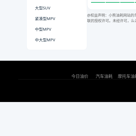
大型SUV
@权益声明：小熊油耗网站的
紧凑型MPV
联的授权许可。未经许可，么
中型MPV
中大型MPV
今日油价
汽车油耗
摩托车油