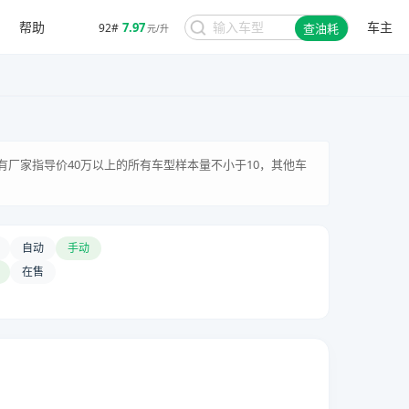
帮助
车主
7.97
92#
查油耗
元/升
有厂家指导价40万以上的所有车型样本量不小于10，其他车
自动
手动
在售