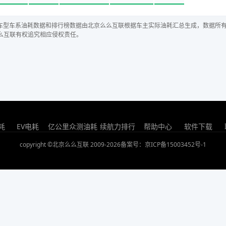
车型车系油耗数据和排行榜数据由北京么么互联根据车主实际油耗汇总生成，数据所
么互联有权追究相应侵权责任。
耗
EV电耗
亿公里众测油耗
续航力排行
帮助中心
软件下载
copyright ©北京么么互联 2009-2026
备案号：京ICP备15003452号-1