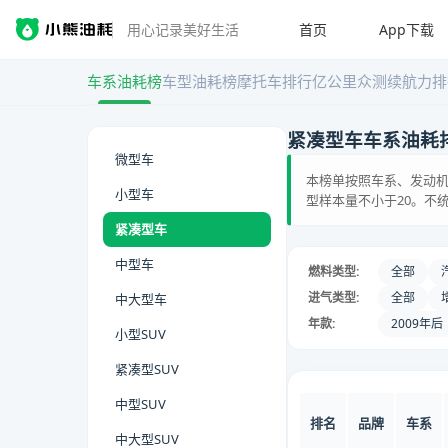
首页
App下载
用心记录美好生活
车系油耗榜
车型油耗榜
摩托车排行
亿公里众测
续航力排
紧凑型车车系油耗
微型车
本榜单按照车系、发动机
小型车
型样本量不小于20。不
紧凑型车
中型车
燃料类型:
全部
进气类型:
全部
中大型车
年款:
2009年后
小型SUV
紧凑型SUV
中型SUV
排名
品牌
车系
中大型SUV