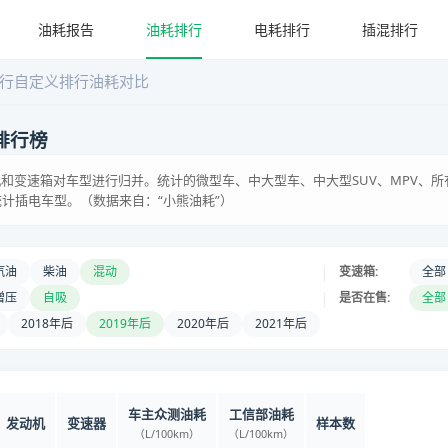
油耗报告
油耗排行
电耗排行
插混排行
行
自定义排行
油耗对比
排行榜
和变速箱对车型进行归并。统计的微型车、中大型车、中大型SUV、MPV、所
统计插电车型。（数据来自：“小熊油耗”）
|
汽油
柴油
混动
变速箱:
全部
|
增压
自吸
是否在售:
全部
2018年后
2019年后
2020年后
2021年后
车主众测油耗
工信部油耗
发动机
变速器
样本数
（L/100km）
（L/100km）