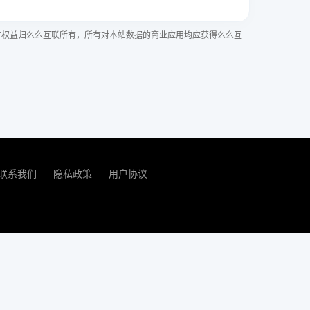
有权益归么么互联所有，所有对本站数据的商业应用均应获得么么互
联系我们
隐私政策
用户协议