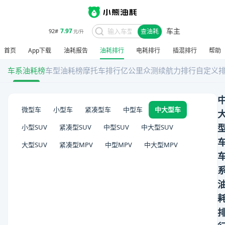
车主
7.97
92#
查油耗
元/升
首页
App下载
油耗报告
油耗排行
电耗排行
插混排行
帮助
车系油耗榜
车型油耗榜
摩托车排行
亿公里众测
续航力排行
自定义
微型车
小型车
紧凑型车
中型车
中大型车
小型SUV
紧凑型SUV
中型SUV
中大型SUV
大型SUV
紧凑型MPV
中型MPV
中大型MPV