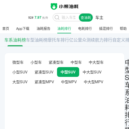
7.97
92#
元/升
车主
查油耗
8.48
95#
元/升
首页
App下载
油耗报告
油耗排行
电耗排行
插混排行
帮助
车系油耗榜
车型油耗榜
摩托车排行
亿公里众测
续航力排行
自定义
微型车
小型车
紧凑型车
中型车
中大型车
小型SUV
紧凑型SUV
中型SUV
中大型SUV
大型SUV
紧凑型MPV
中型MPV
中大型MPV