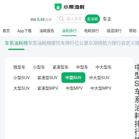
车主
8.48
95#
查油耗
元/升
首页
App下载
油耗报告
油耗排行
电耗排行
插混排行
帮助
车系油耗榜
车型油耗榜
摩托车排行
亿公里众测
续航力排行
自定义
微型车
小型车
紧凑型车
中型车
中大型车
小型SUV
紧凑型SUV
中型SUV
中大型SUV
大型SUV
紧凑型MPV
中型MPV
中大型MPV