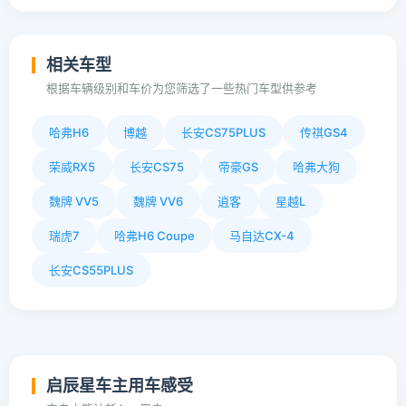
相关车型
根据车辆级别和车价为您筛选了一些热门车型供参考
哈弗H6
博越
长安CS75PLUS
传祺GS4
荣威RX5
长安CS75
帝豪GS
哈弗大狗
魏牌 VV5
魏牌 VV6
逍客
星越L
瑞虎7
哈弗H6 Coupe
马自达CX-4
长安CS55PLUS
启辰星车主用车感受