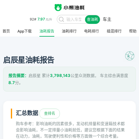
车主
7.97
92#
查油耗
元/升
首页
App下载
油耗报告
油耗排行
电耗排行
插混排行
帮助
启辰星油耗报告
报告摘要：
启辰星 累计
3,798,143
公里众测数据， 车主综合满意度
8.7
分。
汇总数据
查排名
购车参考：影响油耗的因素很多，发动机排量和变速箱技术都
会影响油耗，不一定排量小油耗就低，建议您根据下面的结果
在动力，油耗，驾驶便利性和价格等方面做一个综合考量。