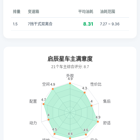
排量
变速箱
平均油耗
油耗范围
8.31
1.5
7挡干式双离合
7.27 ~ 9.36