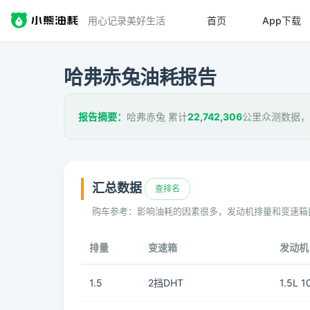
用心记录美好生活
首页
App下载
哈弗赤兔油耗报告
报告摘要：
哈弗赤兔 累计
22,742,306
公里众测数据，
汇总数据
查排名
购车参考：影响油耗的因素很多，发动机排量和变速箱
排量
变速箱
发动机
1.5
2挡DHT
1.5L 