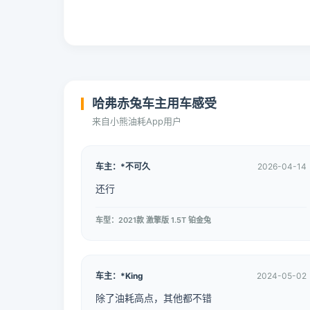
哈弗赤兔车主用车感受
来自小熊油耗App用户
车主：*不可久
2026-04-14
还行
车型：2021款 激擎版 1.5T 铂金兔
车主：*King
2024-05-02
除了油耗高点，其他都不错