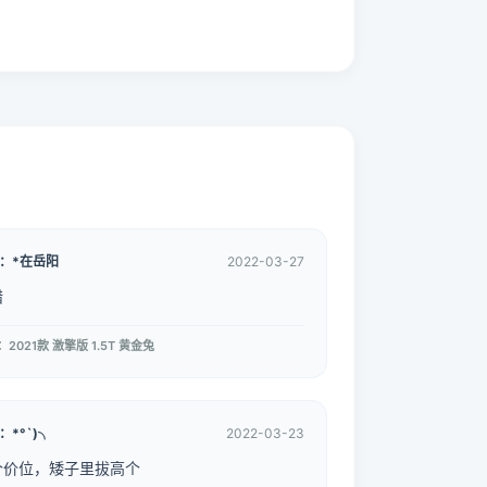
：*在岳阳
2022-03-27
错
2021款 激擎版 1.5T 黄金兔
：*°`)╮
2022-03-23
个价位，矮子里拔高个