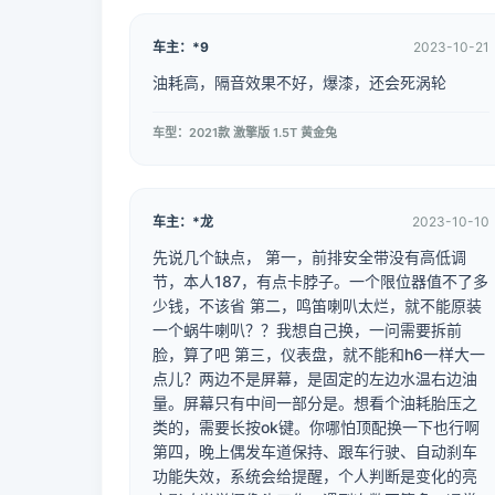
车主：*9
2023-10-21
油耗高，隔音效果不好，爆漆，还会死涡轮
车型：2021款 激擎版 1.5T 黄金兔
车主：*龙
2023-10-10
先说几个缺点， 第一，前排安全带没有高低调
节，本人187，有点卡脖子。一个限位器值不了多
少钱，不该省 第二，鸣笛喇叭太烂，就不能原装
一个蜗牛喇叭？？我想自己换，一问需要拆前
脸，算了吧 第三，仪表盘，就不能和h6一样大一
点儿？两边不是屏幕，是固定的左边水温右边油
量。屏幕只有中间一部分是。想看个油耗胎压之
类的，需要长按ok键。你哪怕顶配换一下也行啊
第四，晚上偶发车道保持、跟车行驶、自动刹车
功能失效，系统会给提醒，个人判断是变化的亮