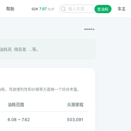
帮助
车主
7.97
92#
查油耗
元/升
耗高 隔音差 ...等。
油耗，驾驶便利性和价格等方面做一个综合考量。
油耗范围
众测里程
6.08 ~ 7.62
503,091