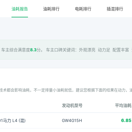
油耗报告
油耗排行
电耗排行
插混排行
 车主综合满意度
8.3
分。 车主口碑关键词：外观漂亮 动力足 配置丰富 油
技术都会影响油耗，不一定排量小油耗就低，建议您根据下面的结果在动力，
发动机型号
平均油耗
6.85
101马力 L4 (混)
GW4G15H