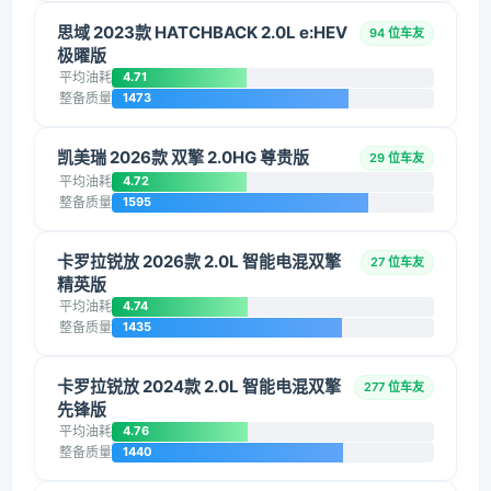
思域 2023款 HATCHBACK 2.0L e:HEV
94 位车友
极曜版
平均油耗
4.71
整备质量
1473
凯美瑞 2026款 双擎 2.0HG 尊贵版
29 位车友
平均油耗
4.72
整备质量
1595
卡罗拉锐放 2026款 2.0L 智能电混双擎
27 位车友
精英版
平均油耗
4.74
整备质量
1435
卡罗拉锐放 2024款 2.0L 智能电混双擎
277 位车友
先锋版
平均油耗
4.76
整备质量
1440