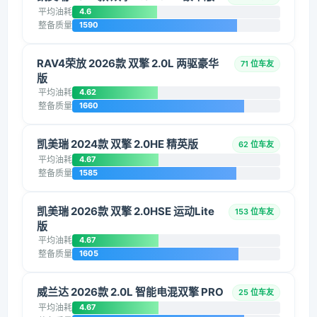
平均油耗
4.6
整备质量
1590
RAV4荣放 2026款 双擎 2.0L 两驱豪华
71 位车友
版
平均油耗
4.62
整备质量
1660
凯美瑞 2024款 双擎 2.0HE 精英版
62 位车友
平均油耗
4.67
整备质量
1585
凯美瑞 2026款 双擎 2.0HSE 运动Lite
153 位车友
版
平均油耗
4.67
整备质量
1605
威兰达 2026款 2.0L 智能电混双擎 PRO
25 位车友
平均油耗
4.67