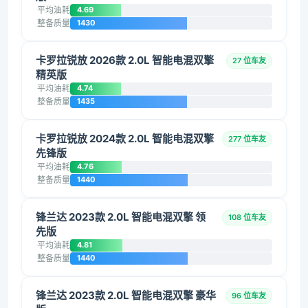
平均油耗
4.69
整备质量
1430
卡罗拉锐放 2026款 2.0L 智能电混双擎
27 位车友
精英版
平均油耗
4.74
整备质量
1435
卡罗拉锐放 2024款 2.0L 智能电混双擎
277 位车友
先锋版
平均油耗
4.76
整备质量
1440
锋兰达 2023款 2.0L 智能电混双擎 领
108 位车友
先版
平均油耗
4.81
整备质量
1440
锋兰达 2023款 2.0L 智能电混双擎 豪华
96 位车友