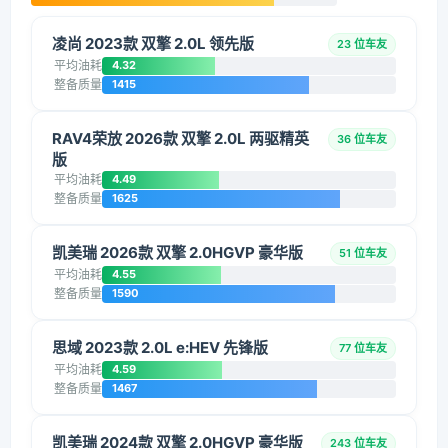
凌尚 2023款 双擎 2.0L 领先版
23 位车友
平均油耗
4.32
整备质量
1415
RAV4荣放 2026款 双擎 2.0L 两驱精英
36 位车友
版
平均油耗
4.49
整备质量
1625
凯美瑞 2026款 双擎 2.0HGVP 豪华版
51 位车友
平均油耗
4.55
整备质量
1590
思域 2023款 2.0L e:HEV 先锋版
77 位车友
平均油耗
4.59
整备质量
1467
凯美瑞 2024款 双擎 2.0HGVP 豪华版
243 位车友