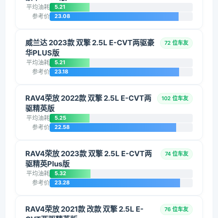
平均油耗
5.21
参考价
23.08
威兰达 2023款 双擎 2.5L E-CVT两驱豪
72 位车友
华PLUS版
平均油耗
5.21
参考价
23.18
RAV4荣放 2022款 双擎 2.5L E-CVT两
102 位车友
驱精英版
平均油耗
5.25
参考价
22.58
RAV4荣放 2023款 双擎 2.5L E-CVT两
74 位车友
驱精英Plus版
平均油耗
5.32
参考价
23.28
RAV4荣放 2021款 改款 双擎 2.5L E-
76 位车友