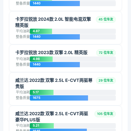
整备质量
1440
卡罗拉锐放 2024款 2.0L 智能电混双擎
45 位车友
精英版
平均油耗
4.87
整备质量
1440
卡罗拉锐放 2023款 双擎 2.0L 精英版
72 位车友
平均油耗
4.98
整备质量
1440
威兰达 2022款 双擎 2.5L E-CVT两驱尊
29 位车友
贵版
平均油耗
5.17
整备质量
1675
威兰达 2022款 双擎 2.5L E-CVT两驱
105 位车友
豪华PLUS版
平均油耗
5.21