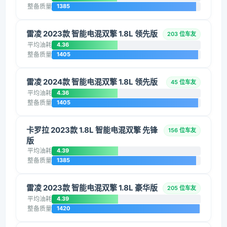
整备质量
1385
雷凌 2023款 智能电混双擎 1.8L 领先版
203 位车友
平均油耗
4.36
整备质量
1405
雷凌 2024款 智能电混双擎 1.8L 领先版
45 位车友
平均油耗
4.36
整备质量
1405
卡罗拉 2023款 1.8L 智能电混双擎 先锋
156 位车友
版
平均油耗
4.39
整备质量
1385
雷凌 2023款 智能电混双擎 1.8L 豪华版
205 位车友
平均油耗
4.39
整备质量
1420