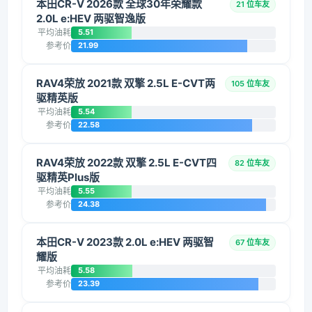
本田CR-V 2026款 全球30年荣耀款
21 位车友
2.0L e:HEV 两驱智逸版
平均油耗
5.51
参考价
21.99
RAV4荣放 2021款 双擎 2.5L E-CVT两
105 位车友
驱精英版
平均油耗
5.54
参考价
22.58
RAV4荣放 2022款 双擎 2.5L E-CVT四
82 位车友
驱精英Plus版
平均油耗
5.55
参考价
24.38
本田CR-V 2023款 2.0L e:HEV 两驱智
67 位车友
耀版
平均油耗
5.58
参考价
23.39