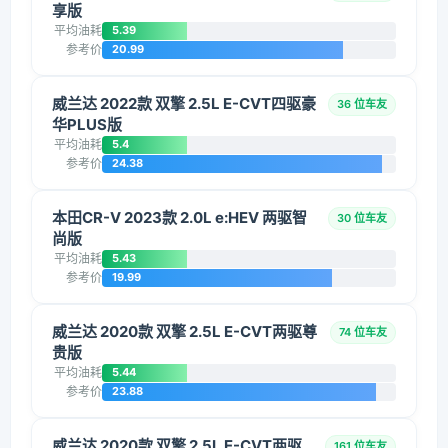
享版
平均油耗
5.39
参考价
20.99
威兰达 2022款 双擎 2.5L E-CVT四驱豪
36 位车友
华PLUS版
平均油耗
5.4
参考价
24.38
本田CR-V 2023款 2.0L e:HEV 两驱智
30 位车友
尚版
平均油耗
5.43
参考价
19.99
威兰达 2020款 双擎 2.5L E-CVT两驱尊
74 位车友
贵版
平均油耗
5.44
参考价
23.88
威兰达 2020款 双擎 2.5L E-CVT两驱
161 位车友