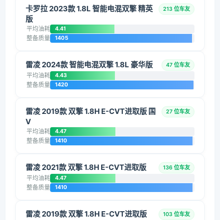
卡罗拉 2023款 1.8L 智能电混双擎 精英
213 位车友
版
平均油耗
4.41
整备质量
1405
雷凌 2024款 智能电混双擎 1.8L 豪华版
47 位车友
平均油耗
4.43
整备质量
1420
雷凌 2019款 双擎 1.8H E-CVT进取版 国
27 位车友
V
平均油耗
4.47
整备质量
1410
雷凌 2021款 双擎 1.8H E-CVT进取版
136 位车友
平均油耗
4.47
整备质量
1410
雷凌 2019款 双擎 1.8H E-CVT进取版
103 位车友