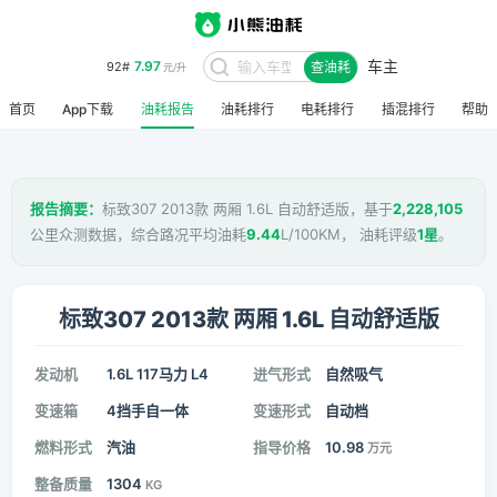
7.97
92#
元/升
车主
查油耗
8.48
95#
元/升
首页
App下载
油耗报告
油耗排行
电耗排行
插混排行
帮助
报告摘要：
标致307 2013款 两厢 1.6L 自动舒适版，基于
2,228,105
公里众测数据，综合路况平均油耗
9.44
L/100KM， 油耗评级
1星
。
标致307 2013款 两厢 1.6L 自动舒适版
发动机
1.6L 117马力 L4
进气形式
自然吸气
变速箱
4挡手自一体
变速形式
自动档
燃料形式
汽油
指导价格
10.98
万元
整备质量
1304
KG