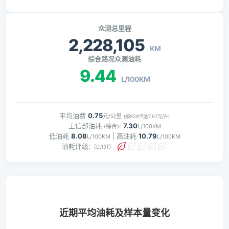
众测总里程
2,228,105
KM
综合路况众测油耗
9.44
L/100KM
平均油费
0.75
元/公里
(按92#汽油7.97元/升)
工信部油耗
:
7.30
(综合)
L/100KM
低油耗
8.08
| 高油耗
10.79
L/100KM
L/100KM
油耗评级:
（0.1分）