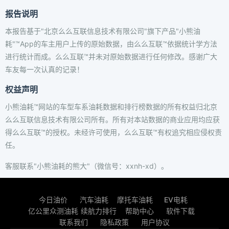
报告说明
本报告基于"北京么么互联信息技术有限公司"旗下产品"小熊油
耗"™App的车主用户上传的原始数据，由么么互联™依据统计学方法
进行统计而成。么么互联™并未对原始数据进行任何修改。感谢广大
车友每一次认真的记录！
权益声明
小熊油耗™网站的车型车系油耗数据和排行榜数据的所有权益归北京
么么互联信息技术有限公司所有。所有对本站数据的商业应用均应获
得么么互联™的授权。未经许可使用，么么互联™有权追究相应侵权责
任。
客服联系"小熊油耗的熊大"（微信号：xxnh-xd）。
今日油价
汽车油耗
摩托车油耗
EV电耗
亿公里众测油耗
续航力排行
帮助中心
软件下载
联系我们
隐私政策
用户协议