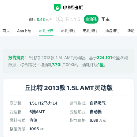
车主
8.48
95#
查油耗
元/升
首页
App下载
油耗报告
油耗排行
电耗排行
插混排行
帮助
报告摘要：
丘比特 2013款 1.5L AMT灵动版，基于
224,101
公里众测
数据，综合路况平均油耗
7.70
L/100KM， 油耗评级
1星
。
丘比特 2013款 1.5L AMT灵动版
发动机
1.5L 112马力 L4
进气形式
自然吸气
变速箱
6挡AMT
变速形式
自动档
燃料形式
汽油
指导价格
6.89
万元
整备质量
1095
KG