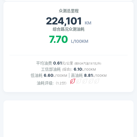
众测总里程
224,101
KM
综合路况众测油耗
7.70
L/100KM
平均油费
0.61
元/公里
(按92#汽油7.97元/升)
工信部油耗
:
6.10
(综合)
L/100KM
低油耗
6.60
| 高油耗
8.81
L/100KM
L/100KM
油耗评级:
（1.2分）