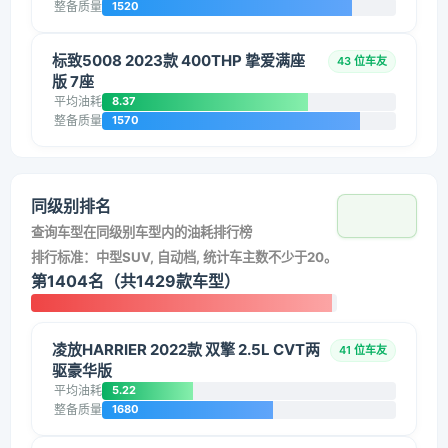
整备质量
1520
标致5008 2023款 400THP 挚爱满座
43 位车友
版 7座
平均油耗
8.37
整备质量
1570
同级别排名
查询车型在同级别车型内的油耗排行榜
排行标准：中型SUV, 自动档, 统计车主数不少于20。
第1404名（共1429款车型）
凌放HARRIER 2022款 双擎 2.5L CVT两
41 位车友
驱豪华版
平均油耗
5.22
整备质量
1680