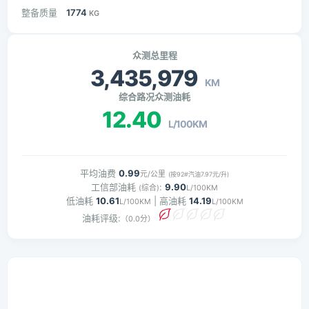
整备质量
1774
KG
众测总里程
3,435,979
KM
综合路况众测油耗
12.40
L/100KM
平均油费
0.99
元/公里
(按92#汽油7.97元/升)
工信部油耗
:
9.90
(综合)
L/100KM
低油耗
10.61
| 高油耗
14.19
L/100KM
L/100KM
油耗评级:
（0.0分）