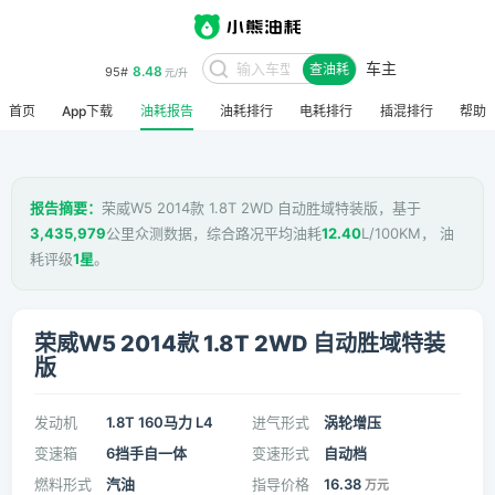
车主
8.48
95#
查油耗
元/升
首页
App下载
油耗报告
油耗排行
电耗排行
插混排行
帮助
报告摘要：
荣威W5 2014款 1.8T 2WD 自动胜域特装版，基于
3,435,979
公里众测数据，综合路况平均油耗
12.40
L/100KM， 油
耗评级
1星
。
荣威W5 2014款 1.8T 2WD 自动胜域特装
版
发动机
1.8T 160马力 L4
进气形式
涡轮增压
变速箱
6挡手自一体
变速形式
自动档
燃料形式
汽油
指导价格
16.38
万元