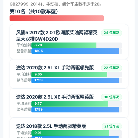
GB27999-2014)、手动挡、统计车主数不少于20。
第10名（共10款车型）
风骏5 2017款 2.0T欧洲版柴油两驱精英
24 位车友
型大双排GW4D20D
平均油耗
8.28
整备质量
1805
途达 2020款 2.5L XL 手动两驱领先版
22 位车友
平均油耗
9.65
整备质量
1799
途达 2020款 2.5L XE 手动两驱精英版
30 位车友
平均油耗
9.77
整备质量
1799
途达 2018款 2.5L 手动两驱精英版
21 位车友
平均油耗
9.91