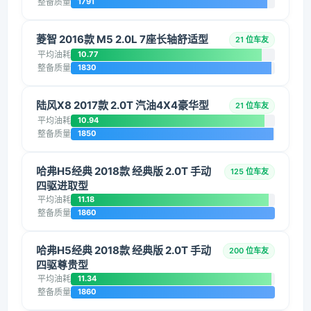
整备质量
1791
菱智 2016款 M5 2.0L 7座长轴舒适型
21 位车友
平均油耗
10.77
整备质量
1830
陆风X8 2017款 2.0T 汽油4X4豪华型
21 位车友
平均油耗
10.94
整备质量
1850
哈弗H5经典 2018款 经典版 2.0T 手动
125 位车友
四驱进取型
平均油耗
11.18
整备质量
1860
哈弗H5经典 2018款 经典版 2.0T 手动
200 位车友
四驱尊贵型
平均油耗
11.34
整备质量
1860