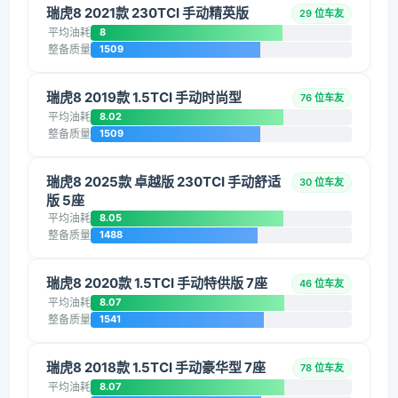
瑞虎8 2021款 230TCI 手动精英版
29 位车友
平均油耗
8
整备质量
1509
瑞虎8 2019款 1.5TCI 手动时尚型
76 位车友
平均油耗
8.02
整备质量
1509
瑞虎8 2025款 卓越版 230TCI 手动舒适
30 位车友
版 5座
平均油耗
8.05
整备质量
1488
瑞虎8 2020款 1.5TCI 手动特供版 7座
46 位车友
平均油耗
8.07
整备质量
1541
瑞虎8 2018款 1.5TCI 手动豪华型 7座
78 位车友
平均油耗
8.07