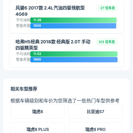
风骏6 2017款 2.4L汽油四驱领航型
27 位车友
4G69
平均油耗
11.36
整备质量
1830
哈弗H5经典 2018款 经典版 2.0T 手动
123 位车友
四驱精英型
平均油耗
11.52
整备质量
1860
相关车型推荐
根据车辆级别和车价为您筛选了一些热门车型供参考
瑞虎8
比亚迪S7
瑞虎8 PLUS
瑞虎8 PRO