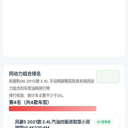
同动力组合排名
和
猎豹Q6 2015款 2.4L 手动两驱精英型
具有相同动
力组合的车型油耗排行榜
排行标准：统计车主数不少于20。
第4名（共4款车型）
风骏5 2021款 2.4L汽油四驱进取型小双
21 位车友
排国VI 4K22D4M