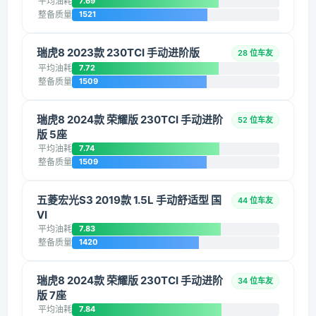
平均油耗
7.69
整备质量
1521
瑞虎8 2023款 230TCI 手动进阶版
28 位车友
平均油耗
7.72
整备质量
1509
瑞虎8 2024款 荣耀版 230TCI 手动进阶
52 位车友
版 5座
平均油耗
7.74
整备质量
1509
五菱宏光S3 2019款 1.5L 手动舒适型 国
44 位车友
VI
平均油耗
7.83
整备质量
1420
瑞虎8 2024款 荣耀版 230TCI 手动进阶
34 位车友
版 7座
平均油耗
7.84