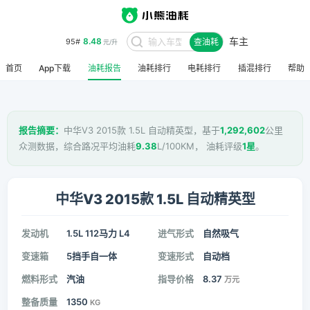
车主
8.48
95#
查油耗
元/升
首页
App下载
油耗报告
油耗排行
电耗排行
插混排行
帮助
报告摘要：
中华V3 2015款 1.5L 自动精英型，基于
1,292,602
公里
众测数据，综合路况平均油耗
9.38
L/100KM， 油耗评级
1星
。
中华V3 2015款 1.5L 自动精英型
发动机
1.5L 112马力 L4
进气形式
自然吸气
变速箱
5挡手自一体
变速形式
自动档
燃料形式
汽油
指导价格
8.37
万元
整备质量
1350
KG