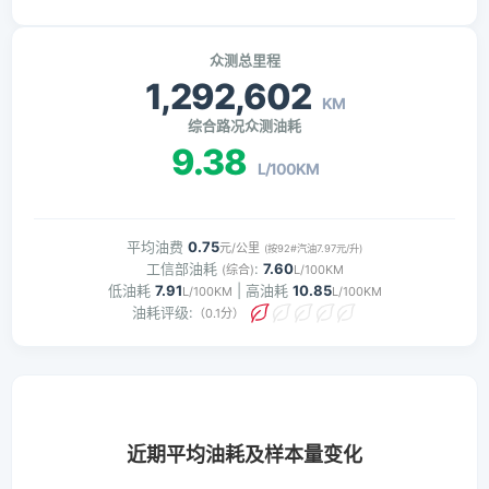
众测总里程
1,292,602
KM
综合路况众测油耗
9.38
L/100KM
平均油费
0.75
元/公里
(按92#汽油7.97元/升)
工信部油耗
:
7.60
(综合)
L/100KM
低油耗
7.91
| 高油耗
10.85
L/100KM
L/100KM
油耗评级:
（0.1分）