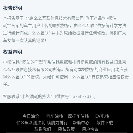
报告说明
本报告基于"北京么么互联信息技术有限公司"旗下产品"小熊油
耗"™App的车主用户上传的原始数据，由么么互联™依据统计学方法
进行统计而成。么么互联™并未对原始数据进行任何修改。感谢广大
车友每一次认真的记录！
权益声明
小熊油耗™网站的车型车系油耗数据和排行榜数据的所有权益归北京
么么互联信息技术有限公司所有。所有对本站数据的商业应用均应获
得么么互联™的授权。未经许可使用，么么互联™有权追究相应侵权责
任。
客服联系"小熊油耗的熊大"（微信号：xxnh-xd）。
今日油价
汽车油耗
摩托车油耗
EV电耗
亿公里众测油耗
续航力排行
帮助中心
软件下载
联系我们
隐私政策
用户协议