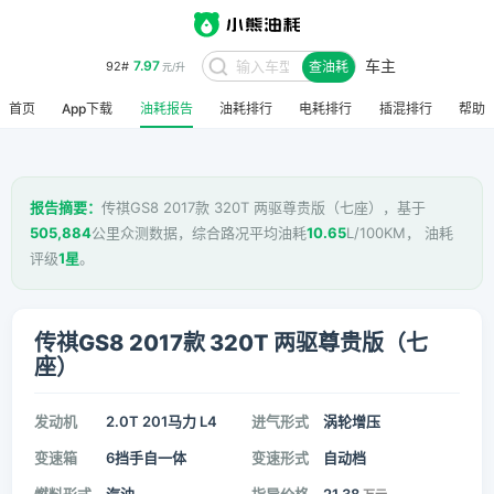
车主
7.97
92#
查油耗
元/升
首页
App下载
油耗报告
油耗排行
电耗排行
插混排行
帮助
报告摘要：
传祺GS8 2017款 320T 两驱尊贵版（七座），基于
505,884
公里众测数据，综合路况平均油耗
10.65
L/100KM， 油耗
评级
1星
。
传祺GS8 2017款 320T 两驱尊贵版（七
座）
发动机
2.0T 201马力 L4
进气形式
涡轮增压
变速箱
6挡手自一体
变速形式
自动档