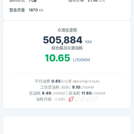
燃料形式
汽油
指导价格
21.38
万元
整备质量
1870
KG
众测总里程
505,884
KM
综合路况众测油耗
10.65
L/100KM
平均油费
0.85
元/公里
(按92#汽油7.97元/升)
工信部油耗
:
9.10
(综合)
L/100KM
低油耗
9.49
| 高油耗
11.80
L/100KM
L/100KM
油耗评级:
（1.0分）