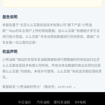
报告说明
本报告基于"北京么么互联信息技术有限公司"旗下产品"小熊油
耗"™App的车主用户上传的原始数据，由么么互联™依据统计学方法
进行统计而成。么么互联™并未对原始数据进行任何修改。感谢广大
车友每一次认真的记录！
权益声明
小熊油耗™网站的车型车系油耗数据和排行榜数据的所有权益归北京
么么互联信息技术有限公司所有。所有对本站数据的商业应用均应获
得么么互联™的授权。未经许可使用，么么互联™有权追究相应侵权责
任。
客服联系"小熊油耗的熊大"（微信号：xxnh-xd）。
今日油价
汽车油耗
摩托车油耗
EV电耗