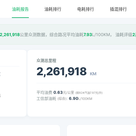
油耗报告
油耗排行
电耗排行
插混排行
2,261,918
公里众测数据，综合路况平均油耗
7.93
L/100KM， 油耗评级
2
众测总里程
2,261,918
KM
压
平均油费
0.63
元/公里
(按92#汽油7.97元/升)
元
工信部油耗
:
6.90
(综合)
L/100KM