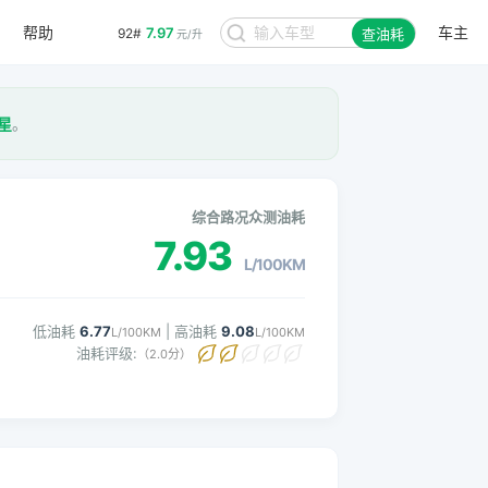
帮助
车主
7.97
92#
查油耗
元/升
星
。
综合路况众测油耗
7.93
L/100KM
低油耗
6.77
| 高油耗
9.08
L/100KM
L/100KM
油耗评级:
（2.0分）