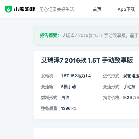
用心记录美好生活
首页
App下载
报告摘要：
艾瑞泽7 2016款 1.5T 手动致享版，基于
艾瑞泽7 2016款 1.5T 手动致享版
发动机
1.5T 152马力 L4
进气形式
涡轮增
变速箱
5挡手动
变速形式
手动挡
燃料形式
汽油
指导价格
9.29
万
整备质量
1396
KG