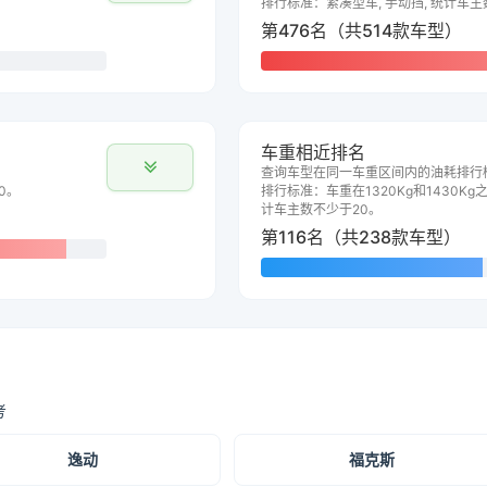
排行标准：紧凑型车, 手动挡, 统计车主
第476名（共514款车型）
车重相近排名
查询车型在同一车重区间内的油耗排行
0。
排行标准：车重在1320Kg和1430Kg之
计车主数不少于20。
第116名（共238款车型）
考
逸动
福克斯