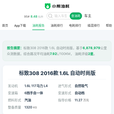
车主
8.48
95#
查油耗
元/升
首页
App下载
油耗报告
油耗排行
电耗排行
插混排行
帮助
报告摘要：
标致308 2016款 1.6L 自动时尚版，基于
6,878,979
公里
众测数据，综合路况平均油耗
7.92
L/100KM， 油耗评级
2星
。
标致308 2016款 1.6L 自动时尚版
发动机
1.6L 117马力 L4
进气形式
自然吸气
变速箱
6挡手自一体
变速形式
自动档
燃料形式
汽油
指导价格
11.27
万元
整备质量
1320
KG