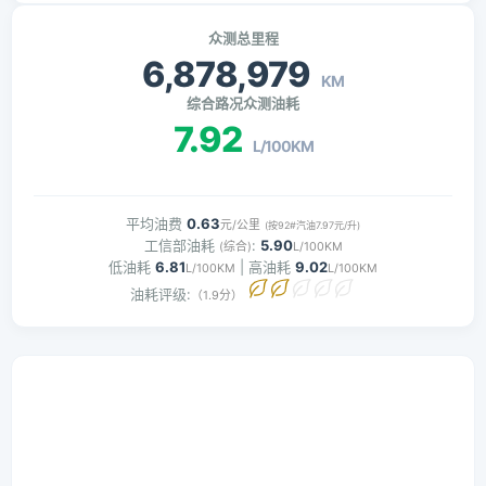
众测总里程
6,878,979
KM
综合路况众测油耗
7.92
L/100KM
平均油费
0.63
元/公里
(按92#汽油7.97元/升)
工信部油耗
:
5.90
(综合)
L/100KM
低油耗
6.81
| 高油耗
9.02
L/100KM
L/100KM
油耗评级:
（1.9分）