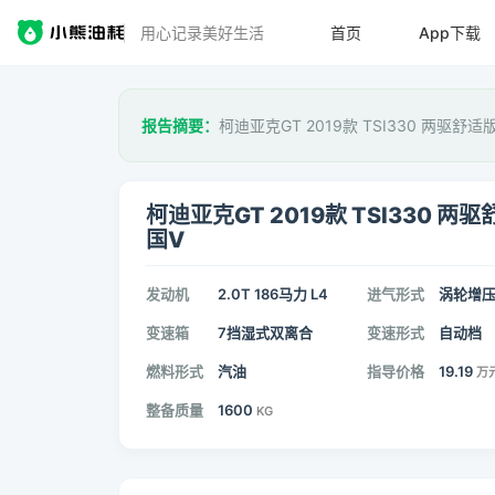
用心记录美好生活
首页
App下载
报告摘要：
柯迪亚克GT 2019款 TSI330 两驱舒适
柯迪亚克GT 2019款 TSI330 两
国V
发动机
2.0T 186马力 L4
进气形式
涡轮增
变速箱
7挡湿式双离合
变速形式
自动档
燃料形式
汽油
指导价格
19.19
万
整备质量
1600
KG