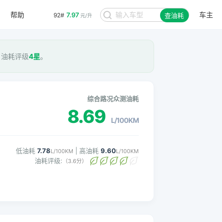
帮助
车主
7.97
92#
查油耗
元/升
， 油耗评级
4星
。
综合路况众测油耗
8.69
L/100KM
低油耗
7.78
| 高油耗
9.60
L/100KM
L/100KM
油耗评级:
（3.6分）