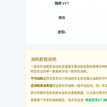
魏牌 VV7
探岳
途观L
油耗数据说明
一部车的油耗受发动机变速箱车重风阻系数轮胎等多种
特定车主的单一数据来评估一款车的油耗。
平均油耗
是同车型多位小熊油耗车主综合路况油耗的平
低油耗高油耗值
是这款车的油耗一般浮动区间，同一车型
部分早期车型有些样本没有总里程数据，已从统计图中
查看整个车系的油耗报告，请点击这里:
柯迪亚克GT 