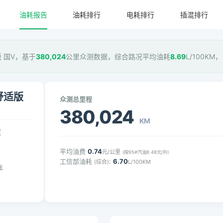
油耗报告
油耗排行
电耗排行
插混排行
版 国V，基于
380,024
公里众测数据，综合路况平均油耗
8.69
L/100KM
驱舒适版
众测总里程
380,024
KM
压
平均油费
0.74
元/公里
(按95#汽油8.48元/升)
工信部油耗
:
6.70
(综合)
L/100KM
元