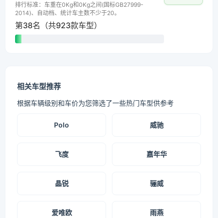
排行标准：车重在0Kg和0Kg之间(国标GB27999-
2014)、自动档、统计车主数不少于20。
第38名（共923款车型）
相关车型推荐
根据车辆级别和车价为您筛选了一些热门车型供参考
Polo
威驰
飞度
嘉年华
晶锐
骊威
爱唯欧
雨燕