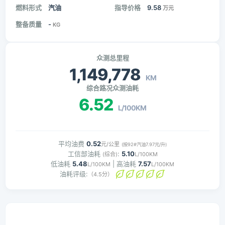
燃料形式
汽油
指导价格
9.58
万元
整备质量
-
KG
众测总里程
1,149,778
KM
综合路况众测油耗
6.52
L/100KM
平均油费
0.52
元/公里
(按92#汽油7.97元/升)
工信部油耗
:
5.10
(综合)
L/100KM
低油耗
5.48
| 高油耗
7.57
L/100KM
L/100KM
油耗评级:
（4.5分）