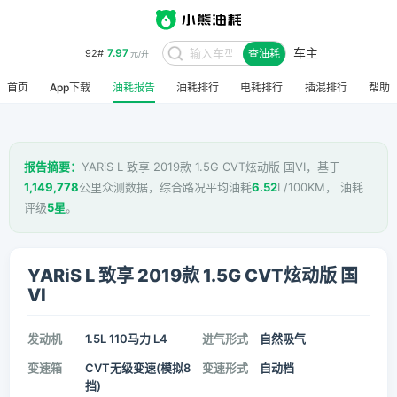
车主
7.97
92#
查油耗
元/升
首页
App下载
油耗报告
油耗排行
电耗排行
插混排行
帮助
报告摘要：
YARiS L 致享 2019款 1.5G CVT炫动版 国VI，基于
1,149,778
公里众测数据，综合路况平均油耗
6.52
L/100KM， 油耗
评级
5星
。
YARiS L 致享 2019款 1.5G CVT炫动版 国
VI
发动机
1.5L 110马力 L4
进气形式
自然吸气
变速箱
CVT无级变速(模拟8
变速形式
自动档
挡)