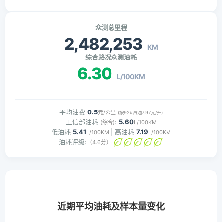
众测总里程
2,482,253
KM
综合路况众测油耗
6.30
L/100KM
平均油费
0.5
元/公里
(按92#汽油7.97元/升)
工信部油耗
:
5.60
(综合)
L/100KM
低油耗
5.41
| 高油耗
7.19
L/100KM
L/100KM
油耗评级:
（4.6分）