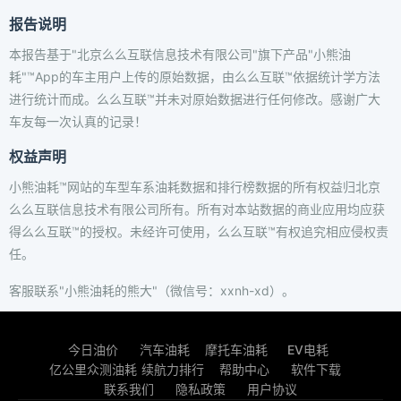
报告说明
本报告基于"北京么么互联信息技术有限公司"旗下产品"小熊油
耗"™App的车主用户上传的原始数据，由么么互联™依据统计学方法
进行统计而成。么么互联™并未对原始数据进行任何修改。感谢广大
车友每一次认真的记录！
权益声明
小熊油耗™网站的车型车系油耗数据和排行榜数据的所有权益归北京
么么互联信息技术有限公司所有。所有对本站数据的商业应用均应获
得么么互联™的授权。未经许可使用，么么互联™有权追究相应侵权责
任。
客服联系"小熊油耗的熊大"（微信号：xxnh-xd）。
今日油价
汽车油耗
摩托车油耗
EV电耗
亿公里众测油耗
续航力排行
帮助中心
软件下载
联系我们
隐私政策
用户协议