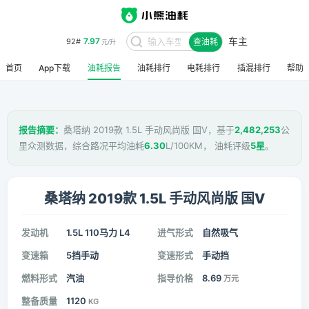
车主
7.97
92#
查油耗
元/升
首页
App下载
油耗报告
油耗排行
电耗排行
插混排行
帮助
报告摘要：
桑塔纳 2019款 1.5L 手动风尚版 国V，基于
2,482,253
公
里众测数据，综合路况平均油耗
6.30
L/100KM， 油耗评级
5星
。
桑塔纳 2019款 1.5L 手动风尚版 国V
发动机
1.5L 110马力 L4
进气形式
自然吸气
变速箱
5挡手动
变速形式
手动挡
燃料形式
汽油
指导价格
8.69
万元
整备质量
1120
KG