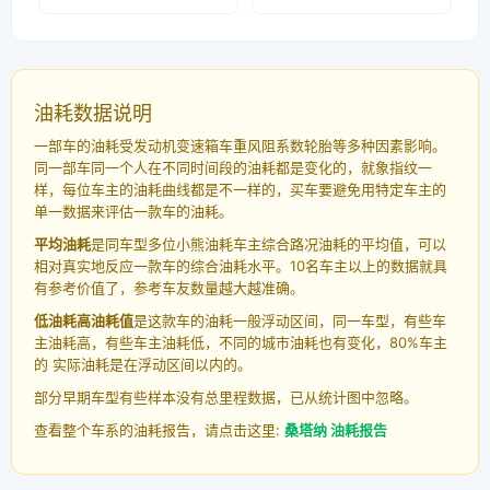
油耗数据说明
一部车的油耗受发动机变速箱车重风阻系数轮胎等多种因素影响。
同一部车同一个人在不同时间段的油耗都是变化的，就象指纹一
样，每位车主的油耗曲线都是不一样的，买车要避免用特定车主的
单一数据来评估一款车的油耗。
平均油耗
是同车型多位小熊油耗车主综合路况油耗的平均值，可以
相对真实地反应一款车的综合油耗水平。10名车主以上的数据就具
有参考价值了，参考车友数量越大越准确。
低油耗高油耗值
是这款车的油耗一般浮动区间，同一车型，有些车
主油耗高，有些车主油耗低，不同的城市油耗也有变化，80%车主
的 实际油耗是在浮动区间以内的。
部分早期车型有些样本没有总里程数据，已从统计图中忽略。
查看整个车系的油耗报告，请点击这里:
桑塔纳 油耗报告