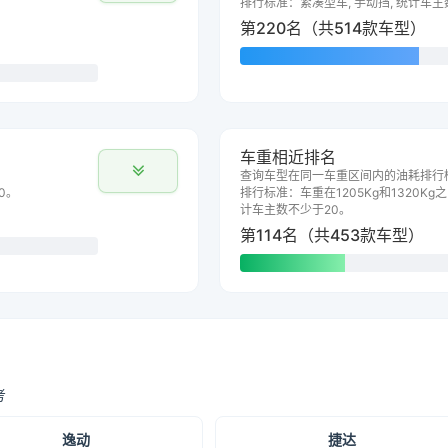
排行标准：紧凑型车, 手动挡, 统计车主
第220名（共514款车型）
车重相近排名
查询车型在同一车重区间内的油耗排行
0。
排行标准：车重在1205Kg和1320Kg之
计车主数不少于20。
第114名（共453款车型）
考
逸动
捷达