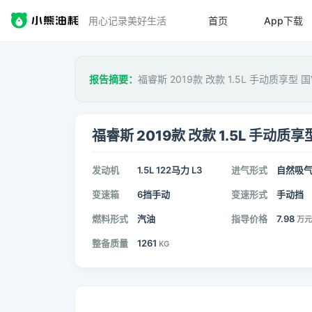
用心记录美好生活
首页
App下载
报告摘要：
福睿斯 2019款 改款 1.5L 手动质享型 
福睿斯 2019款 改款 1.5L 手动质享
发动机
1.5L 122马力 L3
进气形式
自然吸
变速箱
6挡手动
变速形式
手动挡
燃料形式
汽油
指导价格
7.98
万元
整备质量
1261
KG