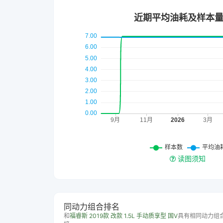
读图须知
同动力组合排名
和
福睿斯 2019款 改款 1.5L 手动质享型 国V
具有相同动力组