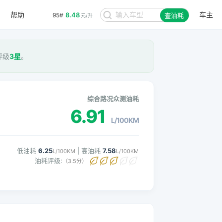
帮助
车主
8.48
95#
查油耗
元/升
评级
3星
。
综合路况众测油耗
6.91
L/100KM
低油耗
6.25
| 高油耗
7.58
L/100KM
L/100KM
油耗评级:
（3.5分）