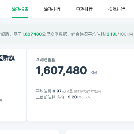
油耗报告
油耗排行
电耗排行
插混排行
群旗舰版，基于
1,607,480
公里众测数据，综合路况平均油耗
12.19
L/100K
驱超群旗
众测总里程
1,607,480
KM
压
平均油费
0.97
元/公里
(按92#汽油7.97元/升)
工信部油耗
:
9.20
(综合)
L/100KM
元