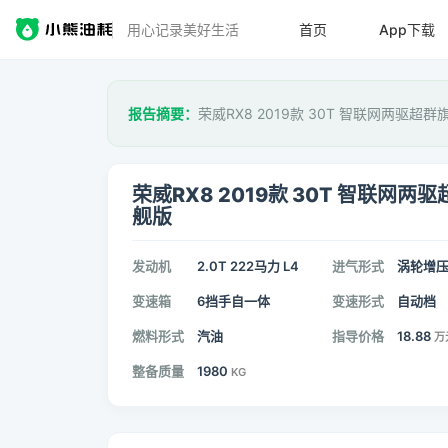
用心记录美好生活
首页
App下载
报告摘要：
荣威RX8 2019款 30T 智联网两驱超
荣威RX8 2019款 30T 智联网两
舰版
发动机
2.0T 222马力 L4
进气形式
涡轮增
变速箱
6挡手自一体
变速形式
自动档
燃料形式
汽油
指导价格
18.88
万
整备质量
1980
KG