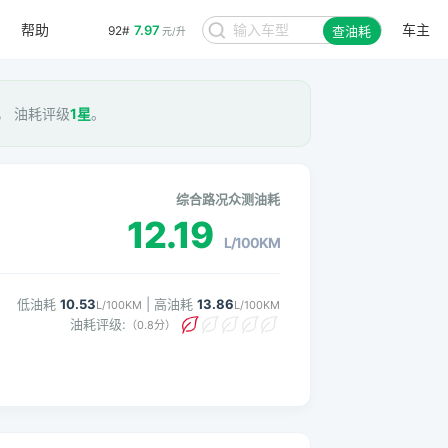
帮助
车主
7.97
92#
查油耗
元/升
M， 油耗评级
1星
。
综合路况众测油耗
12.19
L/100KM
低油耗
10.53
| 高油耗
13.86
L/100KM
L/100KM
油耗评级:
（0.8分）