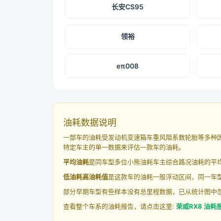
长安CS95
领裕
eπ008
油耗数据说明
一部车的油耗受发动机变速箱车重风阻系数轮胎等多种
特定车主的单一数据来评估一款车的油耗。
平均油耗
是同车型多位小熊油耗车主综合路况油耗的平
低油耗高油耗值
是这款车的油耗一般浮动区间，同一车型
部分早期车型有些样本没有总里程数据，已从统计图中
查看整个车系的油耗报告，请点击这里:
荣威RX8 油耗