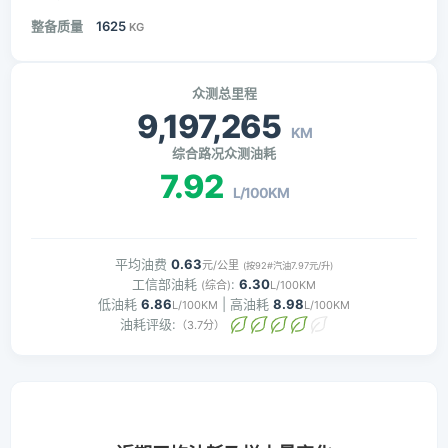
整备质量
1625
KG
众测总里程
9,197,265
KM
综合路况众测油耗
7.92
L/100KM
平均油费
0.63
元/公里
(按92#汽油7.97元/升)
工信部油耗
:
6.30
(综合)
L/100KM
低油耗
6.86
| 高油耗
8.98
L/100KM
L/100KM
油耗评级:
（3.7分）