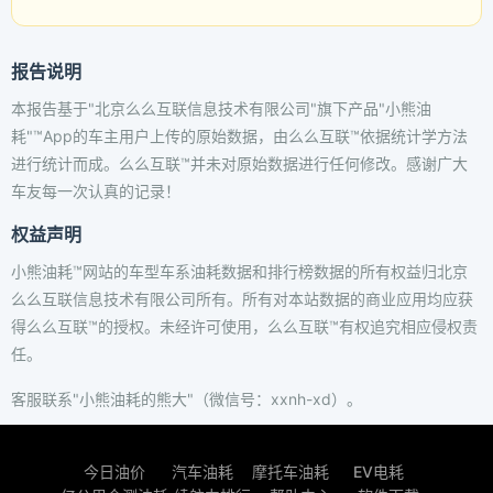
报告说明
本报告基于"北京么么互联信息技术有限公司"旗下产品"小熊油
耗"™App的车主用户上传的原始数据，由么么互联™依据统计学方法
进行统计而成。么么互联™并未对原始数据进行任何修改。感谢广大
车友每一次认真的记录！
权益声明
小熊油耗™网站的车型车系油耗数据和排行榜数据的所有权益归北京
么么互联信息技术有限公司所有。所有对本站数据的商业应用均应获
得么么互联™的授权。未经许可使用，么么互联™有权追究相应侵权责
任。
客服联系"小熊油耗的熊大"（微信号：xxnh-xd）。
今日油价
汽车油耗
摩托车油耗
EV电耗