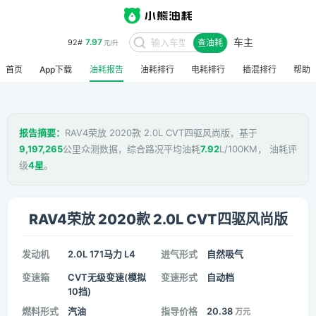
车主
7.97
92#
查油耗
元/升
首页
App下载
油耗报告
油耗排行
电耗排行
插混排行
帮助
报告摘要：
RAV4荣放 2020款 2.0L CVT四驱风尚版，基于
9,197,265
公里众测数据，综合路况平均油耗
7.92
L/100KM， 油耗评
级
4星
。
RAV4荣放 2020款 2.0L CVT四驱风尚版
发动机
2.0L 171马力 L4
进气形式
自然吸气
变速箱
CVT无级变速(模拟
变速形式
自动档
10挡)
燃料形式
汽油
指导价格
20.38
万元