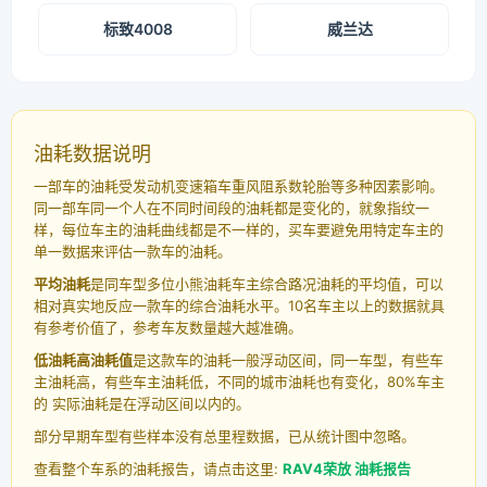
标致4008
威兰达
油耗数据说明
一部车的油耗受发动机变速箱车重风阻系数轮胎等多种因素影响。
同一部车同一个人在不同时间段的油耗都是变化的，就象指纹一
样，每位车主的油耗曲线都是不一样的，买车要避免用特定车主的
单一数据来评估一款车的油耗。
平均油耗
是同车型多位小熊油耗车主综合路况油耗的平均值，可以
相对真实地反应一款车的综合油耗水平。10名车主以上的数据就具
有参考价值了，参考车友数量越大越准确。
低油耗高油耗值
是这款车的油耗一般浮动区间，同一车型，有些车
主油耗高，有些车主油耗低，不同的城市油耗也有变化，80%车主
的 实际油耗是在浮动区间以内的。
部分早期车型有些样本没有总里程数据，已从统计图中忽略。
查看整个车系的油耗报告，请点击这里:
RAV4荣放 油耗报告