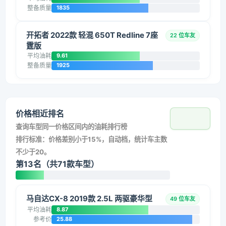
整备质量
1835
开拓者 2022款 轻混 650T Redline 7座
22 位车友
霆版
平均油耗
9.61
整备质量
1925
价格相近排名
查询车型同一价格区间内的油耗排行榜
排行标准：价格差别小于15%，自动档，统计车主数
不少于20。
第13名（共71款车型）
马自达CX-8 2019款 2.5L 两驱豪华型
49 位车友
平均油耗
8.87
参考价
25.88