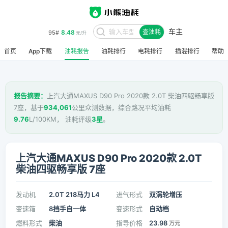
车主
8.48
95#
查油耗
元/升
首页
App下载
油耗报告
油耗排行
电耗排行
插混排行
帮助
报告摘要：
上汽大通MAXUS D90 Pro 2020款 2.0T 柴油四驱畅享版
7座，基于
934,061
公里众测数据，综合路况平均油耗
9.76
L/100KM， 油耗评级
3星
。
上汽大通MAXUS D90 Pro 2020款 2.0T
柴油四驱畅享版 7座
发动机
2.0T 218马力 L4
进气形式
双涡轮增压
变速箱
8挡手自一体
变速形式
自动档
燃料形式
柴油
指导价格
23.98
万元