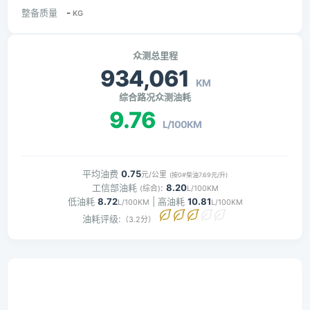
整备质量
-
KG
众测总里程
934,061
KM
综合路况众测油耗
9.76
L/100KM
平均油费
0.75
元/公里
(按0#柴油7.69元/升)
工信部油耗
:
8.20
(综合)
L/100KM
低油耗
8.72
| 高油耗
10.81
L/100KM
L/100KM
油耗评级:
（3.2分）