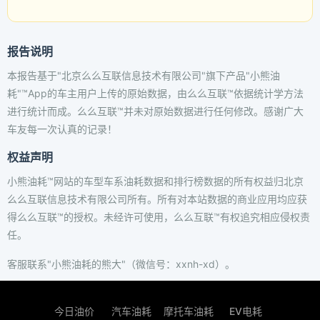
报告说明
本报告基于"北京么么互联信息技术有限公司"旗下产品"小熊油
耗"™App的车主用户上传的原始数据，由么么互联™依据统计学方法
进行统计而成。么么互联™并未对原始数据进行任何修改。感谢广大
车友每一次认真的记录！
权益声明
小熊油耗™网站的车型车系油耗数据和排行榜数据的所有权益归北京
么么互联信息技术有限公司所有。所有对本站数据的商业应用均应获
得么么互联™的授权。未经许可使用，么么互联™有权追究相应侵权责
任。
客服联系"小熊油耗的熊大"（微信号：xxnh-xd）。
今日油价
汽车油耗
摩托车油耗
EV电耗