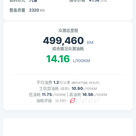
燃料形式
汽油
指导价格
41.58
万元
整备质量
2320
KG
众测总里程
499,460
KM
综合路况众测油耗
14.16
L/100KM
平均油费
1.2
元/公里
(按95#汽油8.48元/升)
工信部油耗
:
10.90
(综合)
L/100KM
低油耗
11.75
| 高油耗
16.56
L/100KM
L/100KM
油耗评级:
（0.3分）