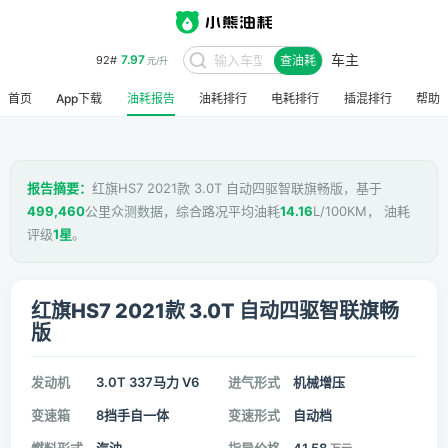
车主
7.97
92#
查油耗
元/升
首页
App下载
油耗报告
油耗排行
电耗排行
插混排行
帮助
报告摘要：
红旗HS7 2021款 3.0T 自动四驱智联旗畅版，基于
499,460
公里众测数据，综合路况平均油耗
14.16
L/100KM， 油耗
评级
1星
。
红旗HS7 2021款 3.0T 自动四驱智联旗畅
版
发动机
3.0T 337马力 V6
进气形式
机械增压
变速箱
8挡手自一体
变速形式
自动档