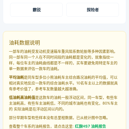
霸锐
探险者
油耗数据说明
一部车的油耗受发动机变速箱车重风阻系数轮胎等多种因素影响。
同一部车同一个人在不同时间段的油耗都是变化的，就象指纹一
样，每位车主的油耗曲线都是不一样的，买车要避免用特定车主的
单一数据来评估一款车的油耗。
平均油耗
是同车型多位小熊油耗车主综合路况油耗的平均值，可以
相对真实地反应一款车的综合油耗水平。10名车主以上的数据就具
有参考价值了，参考车友数量越大越准确。
低油耗高油耗值
是这款车的油耗一般浮动区间，同一车型，有些车
主油耗高，有些车主油耗低，不同的城市油耗也有变化，80%车主
的 实际油耗是在浮动区间以内的。
部分早期车型有些样本没有总里程数据，已从统计图中忽略。
查看整个车系的油耗报告，请点击这里:
红旗HS7 油耗报告