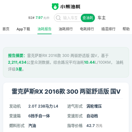
车主
7.97
92#
查油耗
元/升
首页
App下载
油耗报告
油耗排行
电耗排行
插混排行
帮助
报告摘要：
雷克萨斯RX 2016款 300 两驱舒适版 国V，基于
2,211,434
公里众测数据，综合路况平均油耗
10.44
L/100KM， 油耗
评级
3星
。
雷克萨斯RX 2016款 300 两驱舒适版 国V
发动机
2.0T 238马力 L4
进气形式
涡轮增压
变速箱
6挡手自一体
变速形式
自动档
燃料形式
汽油
指导价格
42.7
万元