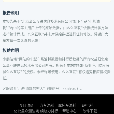
报告说明
本报告基于"北京么么互联信息技术有限公司"旗下产品"小熊油
耗"™App的车主用户上传的原始数据，由么么互联™依据统计学方法
进行统计而成。么么互联™并未对原始数据进行任何修改。感谢广大
车友每一次认真的记录！
权益声明
小熊油耗™网站的车型车系油耗数据和排行榜数据的所有权益归北京
么么互联信息技术有限公司所有。所有对本站数据的商业应用均应获
得么么互联™的授权。未经许可使用，么么互联™有权追究相应侵权责
任。
客服联系"小熊油耗的熊大"（微信号：xxnh-xd）。
今日油价
汽车油耗
摩托车油耗
EV电耗
亿公里众测油耗
续航力排行
帮助中心
软件下载