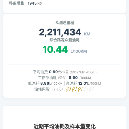
整备质量
1945
KG
众测总里程
2,211,434
KM
综合路况众测油耗
10.44
L/100KM
平均油费
0.89
元/公里
(按95#汽油8.48元/升)
工信部油耗
:
8.60
(综合)
L/100KM
低油耗
8.86
| 高油耗
12.01
L/100KM
L/100KM
油耗评级:
（2.8分）