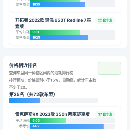
整备质量
1835
开拓者 2022款 轻混 650T Redline 7座
22 位车友
霆版
平均油耗
9.61
整备质量
1925
价格相近排名
查询车型同一价格区间内的油耗排行榜
排行标准：价格差别小于15%，自动档，统计车主数
不少于20。
第25名（共72款车型）
雷克萨斯RX 2023款 350h 两驱舒享版
37 位车友
平均油耗
6.03
参考价
44.2