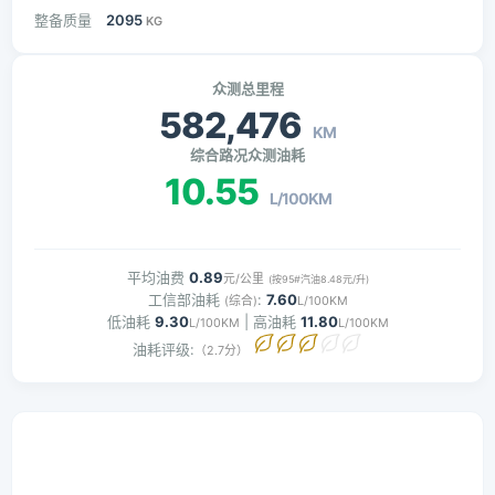
整备质量
2095
KG
众测总里程
582,476
KM
综合路况众测油耗
10.55
L/100KM
平均油费
0.89
元/公里
(按95#汽油8.48元/升)
工信部油耗
:
7.60
(综合)
L/100KM
低油耗
9.30
| 高油耗
11.80
L/100KM
L/100KM
油耗评级:
（2.7分）