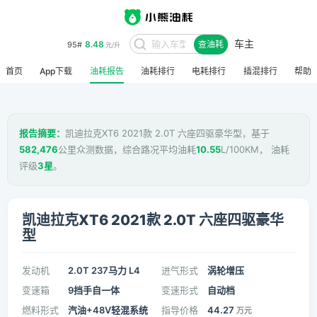
车主
8.48
95#
查油耗
元/升
首页
App下载
油耗报告
油耗排行
电耗排行
插混排行
帮助
报告摘要：
凯迪拉克XT6 2021款 2.0T 六座四驱豪华型，基于
582,476
公里众测数据，综合路况平均油耗
10.55
L/100KM， 油耗
评级
3星
。
凯迪拉克XT6 2021款 2.0T 六座四驱豪华
型
发动机
2.0T 237马力 L4
进气形式
涡轮增压
变速箱
9挡手自一体
变速形式
自动档
燃料形式
汽油+48V轻混系统
指导价格
44.27
万元