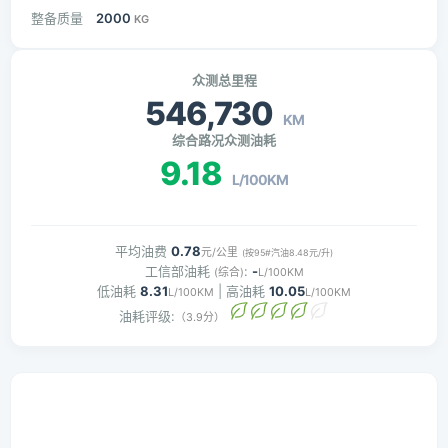
整备质量
2000
KG
众测总里程
546,730
KM
综合路况众测油耗
9.18
L/100KM
平均油费
0.78
元/公里
(按95#汽油8.48元/升)
工信部油耗
:
-
(综合)
L/100KM
低油耗
8.31
| 高油耗
10.05
L/100KM
L/100KM
油耗评级:
（3.9分）