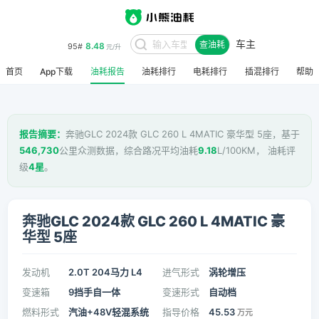
车主
8.48
95#
查油耗
元/升
首页
App下载
油耗报告
油耗排行
电耗排行
插混排行
帮助
报告摘要：
奔驰GLC 2024款 GLC 260 L 4MATIC 豪华型 5座，基于
546,730
公里众测数据，综合路况平均油耗
9.18
L/100KM， 油耗评
级
4星
。
奔驰GLC 2024款 GLC 260 L 4MATIC 豪
华型 5座
发动机
2.0T 204马力 L4
进气形式
涡轮增压
变速箱
9挡手自一体
变速形式
自动档
燃料形式
汽油+48V轻混系统
指导价格
45.53
万元