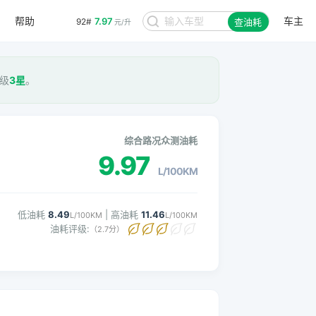
帮助
车主
7.97
92#
查油耗
元/升
评级
3星
。
综合路况众测油耗
9.97
L/100KM
低油耗
8.49
| 高油耗
11.46
L/100KM
L/100KM
油耗评级:
（2.7分）