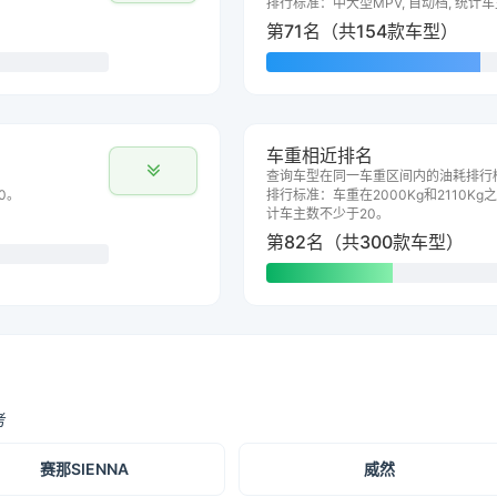
排行标准：中大型MPV, 自动档, 统计
第71名（共154款车型）
车重相近排名
查询车型在同一车重区间内的油耗排行
0。
排行标准：车重在2000Kg和2110Kg之
计车主数不少于20。
第82名（共300款车型）
考
赛那SIENNA
威然