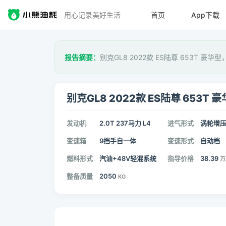
用心记录美好生活
首页
App下载
报告摘要：
别克GL8 2022款 ES陆尊 653T 豪华
别克GL8 2022款 ES陆尊 653T 
发动机
2.0T 237马力 L4
进气形式
涡轮增
变速箱
9挡手自一体
变速形式
自动档
燃料形式
汽油+48V轻混系统
指导价格
38.39
万
整备质量
2050
KG