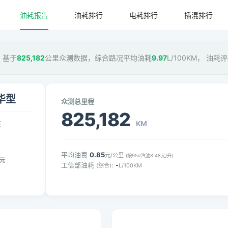
油耗报告
油耗排行
电耗排行
插混排行
型，基于
825,182
公里众测数据，综合路况平均油耗
9.97
L/100KM， 油耗
豪华型
众测总里程
825,182
KM
压
平均油费
0.85
元/公里
(按95#汽油8.48元/升)
元
工信部油耗
:
-
(综合)
L/100KM