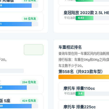
ch 先锋版
23 位车友
69
皇冠陆放 2022款 2.5L
平均油耗
6.63
56 位车友
1
车重相近排名
查询车型在同一车重区间内的油耗排
20。
排行标准：车重在0Kg和0Kg之间(国
车主数不少于20。
第558名（共923款车型）
版
294 位车友
69
摩托车 排量110cc
平均油耗
3.4
版 5座
424 位车友
39
摩托车 排量225cc