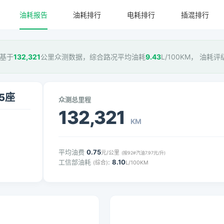
油耗报告
油耗排行
电耗排行
插混排行
，基于
132,321
公里众测数据，综合路况平均油耗
9.43
L/100KM， 油耗评
 5座
众测总里程
132,321
KM
平均油费
0.75
元/公里
(按92#汽油7.97元/升)
工信部油耗
:
8.10
(综合)
L/100KM