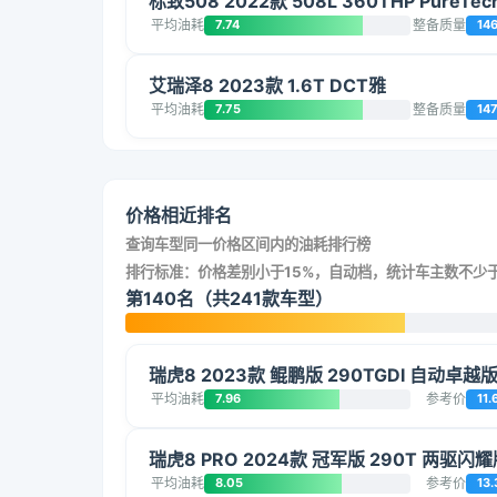
标致508 2022款 508L 360THP PureTe
平均油耗
7.74
整备质量
14
艾瑞泽8 2023款 1.6T DCT雅
平均油耗
7.75
整备质量
147
价格相近排名
查询车型同一价格区间内的油耗排行榜
排行标准：价格差别小于15%，自动档，统计车主数不少于
第140名（共241款车型）
瑞虎8 2023款 鲲鹏版 290TGDI 自动卓越
平均油耗
7.96
参考价
11.
瑞虎8 PRO 2024款 冠军版 290T 两驱闪耀
平均油耗
8.05
参考价
13.