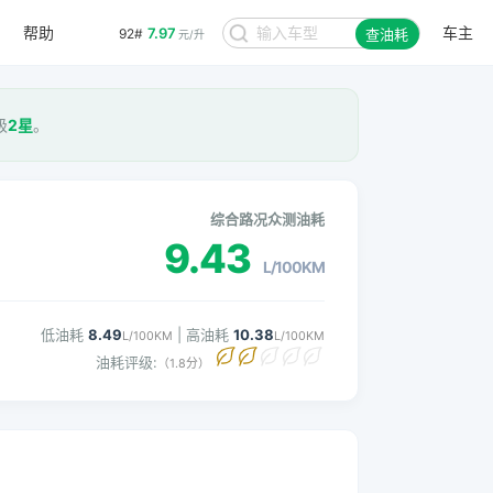
帮助
车主
7.97
92#
查油耗
元/升
级
2星
。
综合路况众测油耗
9.43
L/100KM
低油耗
8.49
| 高油耗
10.38
L/100KM
L/100KM
油耗评级:
（1.8分）