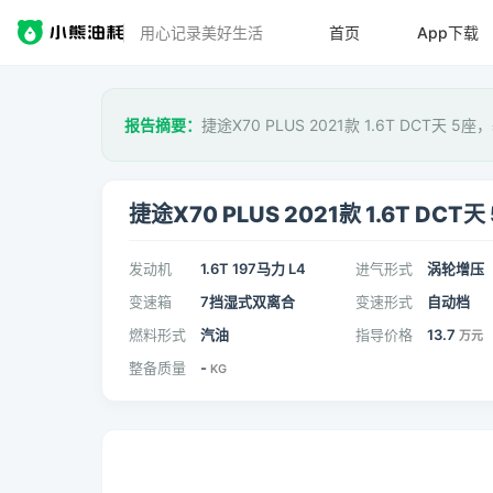
用心记录美好生活
首页
App下载
报告摘要：
捷途X70 PLUS 2021款 1.6T DCT天 5座
捷途X70 PLUS 2021款 1.6T DCT天
发动机
1.6T 197马力 L4
进气形式
涡轮增压
变速箱
7挡湿式双离合
变速形式
自动档
燃料形式
汽油
指导价格
13.7
万元
整备质量
-
KG