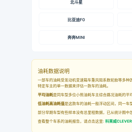
北斗星
比亚迪F0
奔奔MINI
油耗数据说明
一部车的油耗受发动机变速箱车重风阻系数轮胎等多种
特定车主的单一数据来评估一款车的油耗。
平均油耗
是同车型多位小熊油耗车主综合路况油耗的平
低油耗高油耗值
是这款车的油耗一般浮动区间，同一车型
部分早期车型有些样本没有总里程数据，已从统计图中
查看整个车系的油耗报告，请点击这里:
科莱威CLEVE