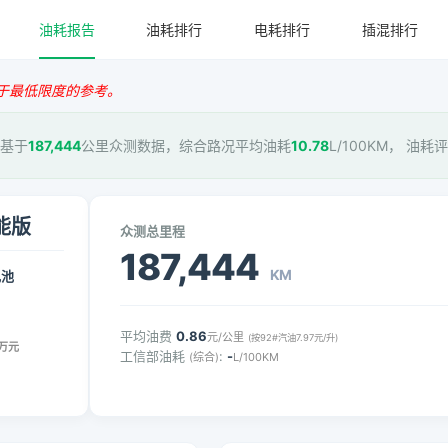
油耗报告
油耗排行
电耗排行
插混排行
于最低限度的参考。
，基于
187,444
公里众测数据，综合路况平均油耗
10.78
L/100KM， 油耗
全能版
众测总里程
187,444
KM
电池
平均油费
0.86
元/公里
(按92#汽油7.97元/升)
万元
工信部油耗
:
-
(综合)
L/100KM