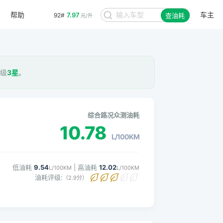
7.97
92#
元/升
帮助
车主
查油耗
8.48
95#
元/升
评级
3星
。
综合路况众测油耗
10.78
L/100KM
低油耗
9.54
| 高油耗
12.02
L/100KM
L/100KM
油耗评级:
（2.9分）