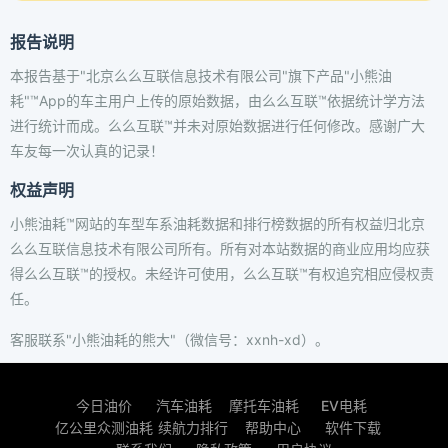
报告说明
本报告基于"北京么么互联信息技术有限公司"旗下产品"小熊油
耗"™App的车主用户上传的原始数据，由么么互联™依据统计学方法
进行统计而成。么么互联™并未对原始数据进行任何修改。感谢广大
车友每一次认真的记录！
权益声明
小熊油耗™网站的车型车系油耗数据和排行榜数据的所有权益归北京
么么互联信息技术有限公司所有。所有对本站数据的商业应用均应获
得么么互联™的授权。未经许可使用，么么互联™有权追究相应侵权责
任。
客服联系"小熊油耗的熊大"（微信号：xxnh-xd）。
今日油价
汽车油耗
摩托车油耗
EV电耗
亿公里众测油耗
续航力排行
帮助中心
软件下载