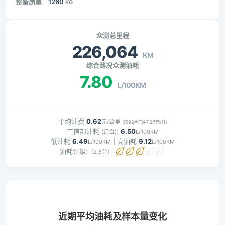
整备质量
1260
KG
众测总里程
226,064
KM
综合路况众测油耗
7.80
L/100KM
平均油费
0.62
元/公里
(按92#汽油7.97元/升)
工信部油耗
:
6.50
(综合)
L/100KM
低油耗
6.49
| 高油耗
9.12
L/100KM
L/100KM
油耗评级:
（2.8分）