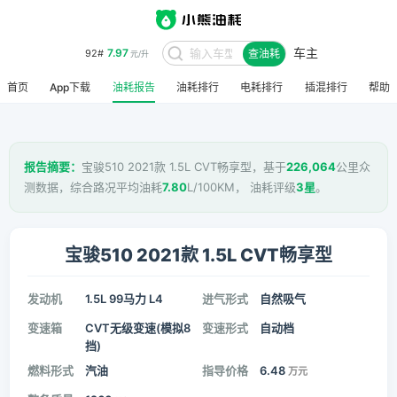
车主
7.97
92#
查油耗
元/升
首页
App下载
油耗报告
油耗排行
电耗排行
插混排行
帮助
报告摘要：
宝骏510 2021款 1.5L CVT畅享型，基于
226,064
公里众
测数据，综合路况平均油耗
7.80
L/100KM， 油耗评级
3星
。
宝骏510 2021款 1.5L CVT畅享型
发动机
1.5L 99马力 L4
进气形式
自然吸气
变速箱
CVT无级变速(模拟8
变速形式
自动档
挡)
燃料形式
汽油
指导价格
6.48
万元