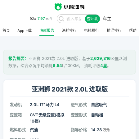
车主
7.97
92#
查油耗
元/升
首页
App下载
油耗报告
油耗排行
电耗排行
插混排行
帮助
报告摘要：
亚洲狮 2021款 2.0L 进取版，基于
2,629,316
公里众测
数据，综合路况平均油耗
6.54
L/100KM， 油耗评级
4星
。
亚洲狮 2021款 2.0L 进取版
发动机
2.0L 171马力 L4
进气形式
自然吸气
变速箱
CVT无级变速(模拟
变速形式
自动档
10挡)
燃料形式
汽油
指导价格
14.28
万元