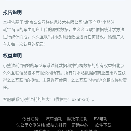
报告说明
本报告基于"北京么么互联信息技术有限公司"旗下产品"小熊油
耗"™App的车主用户上传的原始数据，由么么互联™依据统计学方法
进行统计而成。么么互联™并未对原始数据进行任何修改。感谢广大
车友每一次认真的记录！
权益声明
小熊油耗™网站的车型车系油耗数据和排行榜数据的所有权益归北京
么么互联信息技术有限公司所有。所有对本站数据的商业应用均应获
得么么互联™的授权。未经许可使用，么么互联™有权追究相应侵权责
任。
客服联系"小熊油耗的熊大"（微信号：xxnh-xd）。
今日油价
汽车油耗
摩托车油耗
EV电耗
亿公里众测油耗
续航力排行
帮助中心
软件下载