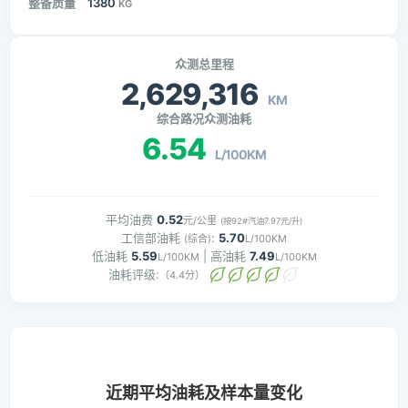
整备质量
1380
KG
众测总里程
2,629,316
KM
综合路况众测油耗
6.54
L/100KM
平均油费
0.52
元/公里
(按92#汽油7.97元/升)
工信部油耗
:
5.70
(综合)
L/100KM
低油耗
5.59
| 高油耗
7.49
L/100KM
L/100KM
油耗评级:
（4.4分）