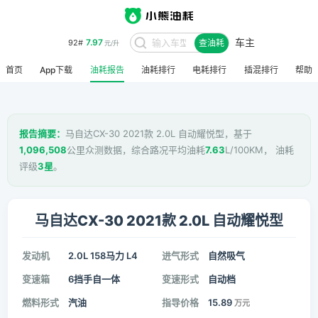
车主
7.97
92#
查油耗
元/升
8.48
95#
元/升
首页
App下载
油耗报告
油耗排行
电耗排行
插混排行
帮助
报告摘要：
马自达CX-30 2021款 2.0L 自动耀悦型，基于
1,096,508
公里众测数据，综合路况平均油耗
7.63
L/100KM， 油耗
评级
3星
。
马自达CX-30 2021款 2.0L 自动耀悦型
发动机
2.0L 158马力 L4
进气形式
自然吸气
变速箱
6挡手自一体
变速形式
自动档
燃料形式
汽油
指导价格
15.89
万元