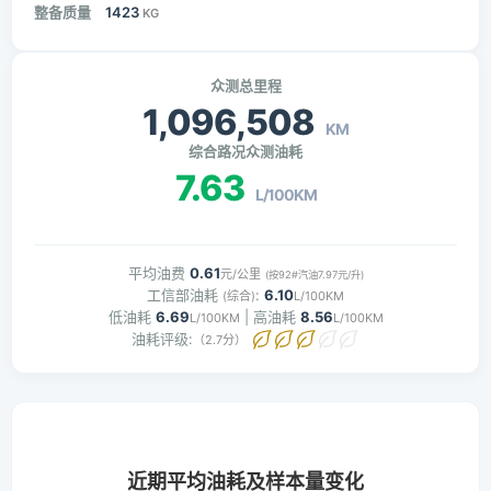
整备质量
1423
KG
众测总里程
1,096,508
KM
综合路况众测油耗
7.63
L/100KM
平均油费
0.61
元/公里
(按92#汽油7.97元/升)
工信部油耗
:
6.10
(综合)
L/100KM
低油耗
6.69
| 高油耗
8.56
L/100KM
L/100KM
油耗评级:
（2.7分）