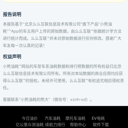
报告说明
本报告基于"北京么么互联信息技术有限公司"旗下产品"小熊油
耗"™App的车主用户上传的原始数据，由么么互联™依据统计学方法
进行统计而成。么么互联™并未对原始数据进行任何修改。感谢广大
车友每一次认真的记录！
权益声明
小熊油耗™网站的车型车系油耗数据和排行榜数据的所有权益归北京
么么互联信息技术有限公司所有。所有对本站数据的商业应用均应获
得么么互联™的授权。未经许可使用，么么互联™有权追究相应侵权责
任。
客服联系"小熊油耗的熊大"（微信号：xxnh-xd）。
今日油价
汽车油耗
摩托车油耗
EV电耗
亿公里众测油耗
续航力排行
帮助中心
软件下载