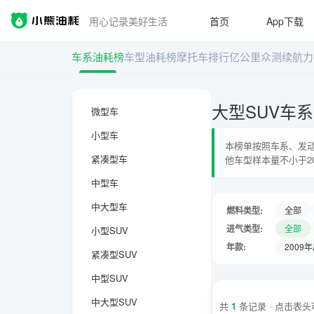
用心记录美好生活
首页
App下载
车系油耗榜
车型油耗榜
摩托车排行
亿公里众测
续航力
大型SUV车
微型车
小型车
本榜单按照车系、发动
紧凑型车
他车型样本量不小于2
中型车
中大型车
燃料类型:
全部
进气类型:
全部
小型SUV
年款:
2009
紧凑型SUV
中型SUV
中大型SUV
共
1
条记录 · 点击表