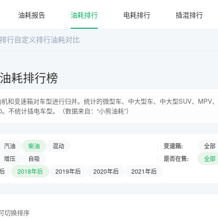
油耗报告
油耗排行
电耗排行
插混排行
排行
自定义排行
油耗对比
系油耗排行榜
机和变速箱对车型进行归并。统计的微型车、中大型车、中大型SUV、MPV、
0。不统计插电车型。（数据来自：“小熊油耗”）
|
变速箱:
汽油
柴油
混动
全部
|
是否在售:
增压
自吸
全部
年后
2018年后
2019年后
2020年后
2021年后
头可切换排序