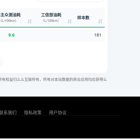
车主众测油耗
工信部油耗
样本数
（L/100km）
（L/100km）
9.6
181
所有权益归么么互联所有，所有对本站数据的商业应用均应获得么
联系我们
隐私政策
用户协议