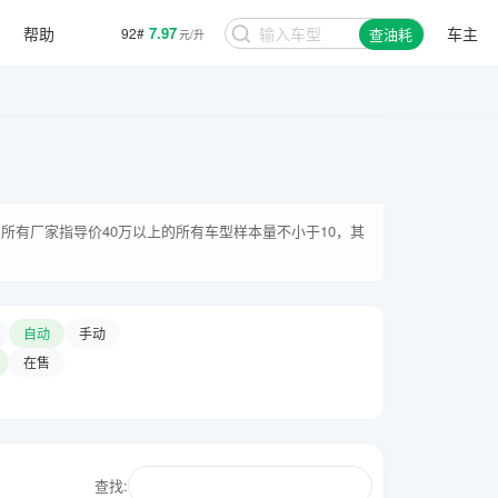
帮助
7.97
车主
92#
查油耗
元/升
所有厂家指导价40万以上的所有车型样本量不小于10，其
自动
手动
在售
查找: