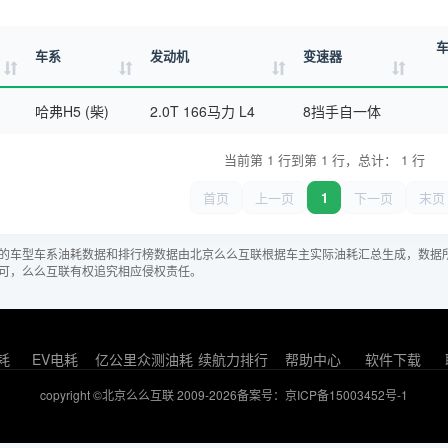
车系
发动机
变速器
哈弗H5 (柴)
2.0T 166马力 L4
8挡手自一体
当前第 1 行到第 1 行，总计： 1 行
首页
上一页
1
下一页
末页
的车型车系油耗数据和排行榜数据由北京么么互联根据车主实际油耗汇总生成，数据
可，么么互联有权追究相应侵权责任。
耗
EV电耗
亿公里众测油耗
续航力排行
帮助中心
软件下载
copyright ©北京么么互联 2009-2026
备案号：京ICP备15003452号-1