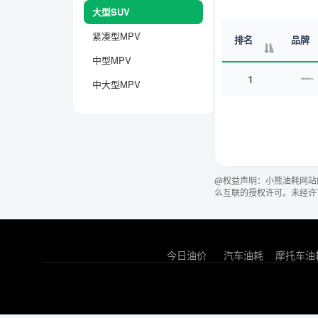
大型SUV
紧凑型MPV
排名
品牌
中型MPV
1
中大型MPV
@权益声明：小熊油耗网站
么互联的授权许可。未经许
今日油价
汽车油耗
摩托车油