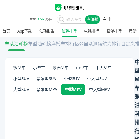
车主
7.97
92#
查油耗
元/升
首页
App下载
油耗报告
油耗排行
电耗排行
插混排行
帮助
车系油耗榜
车型油耗榜
摩托车排行
亿公里众测
续航力排行
自定义
微型车
小型车
紧凑型车
中型车
中大型车
M
小型SUV
紧凑型SUV
中型SUV
中大型SUV
大型SUV
紧凑型MPV
中型MPV
中大型MPV