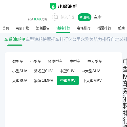
车主
8.48
95#
查油耗
元/升
首页
App下载
油耗报告
油耗排行
电耗排行
插混排行
帮助
车系油耗榜
车型油耗榜
摩托车排行
亿公里众测
续航力排行
自定义
微型车
小型车
紧凑型车
中型车
中大型车
小型SUV
紧凑型SUV
中型SUV
中大型SUV
大型SUV
紧凑型MPV
中型MPV
中大型MPV