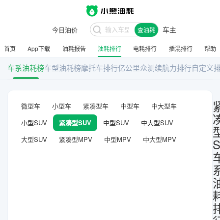
今日油价
车主
查油耗
首页
App下载
油耗报告
油耗排行
电耗排行
插混排行
帮助
车系油耗榜
车型油耗榜
摩托车排行
亿公里众测
续航力排行
自定义
微型车
小型车
紧凑型车
中型车
中大型车
小型SUV
紧凑型SUV
中型SUV
中大型SUV
大型SUV
紧凑型MPV
中型MPV
中大型MPV