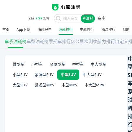
车主
7.97
92#
查油耗
元/升
首页
App下载
油耗报告
油耗排行
电耗排行
插混排行
帮助
车系油耗榜
车型油耗榜
摩托车排行
亿公里众测
续航力排行
自定义
微型车
小型车
紧凑型车
中型车
中大型车
S
小型SUV
紧凑型SUV
中型SUV
中大型SUV
大型SUV
紧凑型MPV
中型MPV
中大型MPV