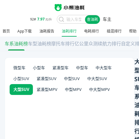
车主
7.97
92#
查油耗
元/升
首页
App下载
油耗报告
油耗排行
电耗排行
插混排行
帮助
车系油耗榜
车型油耗榜
摩托车排行
亿公里众测
续航力排行
自定义
微型车
小型车
紧凑型车
中型车
中大型车
S
小型SUV
紧凑型SUV
中型SUV
中大型SUV
大型SUV
紧凑型MPV
中型MPV
中大型MPV