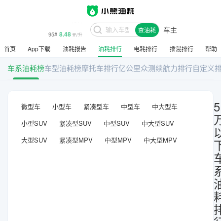
车主
8.48
95#
查油耗
元/升
首页
App下载
油耗报告
油耗排行
电耗排行
插混排行
帮助
车系油耗榜
车型油耗榜
摩托车排行
亿公里众测
续航力排行
自定义
5
微型车
小型车
紧凑型车
中型车
中大型车
小型SUV
紧凑型SUV
中型SUV
中大型SUV
大型SUV
紧凑型MPV
中型MPV
中大型MPV