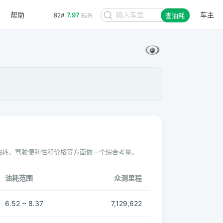
帮助
车主
7.97
92#
查油耗
元/升
油耗，驾驶便利性和价格等方面做一个综合考量。
油耗范围
众测里程
6.52 ~ 8.37
7,129,622