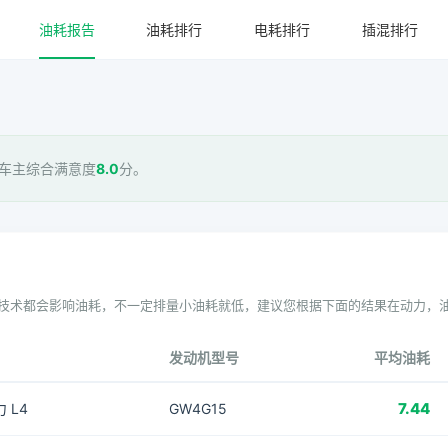
油耗报告
油耗排行
电耗排行
插混排行
 车主综合满意度
8.0
分。
技术都会影响油耗，不一定排量小油耗就低，建议您根据下面的结果在动力，
发动机型号
平均油耗
7.44
力 L4
GW4G15