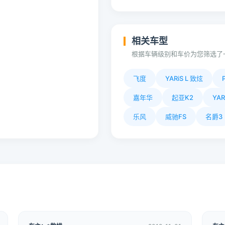
相关车型
根据车辆级别和车价为您筛选了
飞度
YARiS L 致炫
嘉年华
起亚K2
YAR
乐风
威驰FS
名爵3