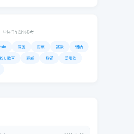
一些热门车型供参考
Polo
威驰
雨燕
赛欧
瑞纳
iS L 致享
骊威
晶锐
爱唯欧