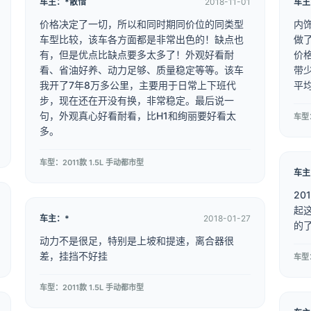
车主：*散惜
2018-11-01
车主
价格决定了一切，所以和同时期同价位的同类型
内
车型比较，该车各方面都是非常出色的！缺点也
做
有，但是优点比缺点要多太多了！外观好看耐
价
看、省油好养、动力足够、质量稳定等等。该车
带
我开了7年8万多公里，主要用于日常上下班代
平
步，现在还在开没有换，非常稳定。最后说一
句，外观真心好看耐看，比H1和绚丽要好看太
车型：
多。
车型：2011款 1.5L 手动都市型
车主
2
起
车主：*
2018-01-27
的
动力不是很足，特别是上坡和提速，离合器很
差，挂挡不好挂
车型：
车型：2011款 1.5L 手动都市型