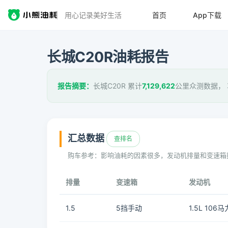
用心记录美好生活
首页
App下载
长城C20R油耗报告
报告摘要：
长城C20R 累计
7,129,622
公里众测数据，
汇总数据
查排名
购车参考：影响油耗的因素很多，发动机排量和变速箱
排量
变速箱
发动机
1.5
5挡手动
1.5L 106马