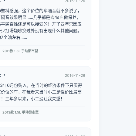
：*
2016-11-26
饰塑料感强，这个价位的车隔音就不多说了，
了隔音效果明显……几乎都是去4s店做保养，
格平民百姓还是可以接受的！开了四年只因皮
少少打滑嫌吵换过外没有出现什么其他问题。
均7个油左右……
2011款 1.5L 手动都市型
：*
2016-11-26
013年6月份购入，在当时的经济条件下只买得
这价位的车，在我看来当时小二是性价比最高
了！三年多以来，小二没让我失望！
2013款 1.5L 手动都市型