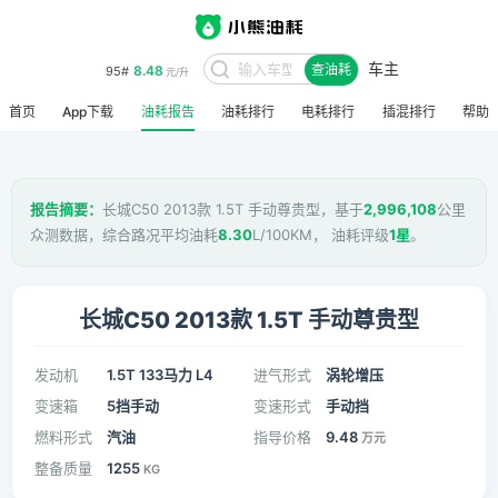
车主
8.48
95#
查油耗
元/升
首页
App下载
油耗报告
油耗排行
电耗排行
插混排行
帮助
报告摘要：
长城C50 2013款 1.5T 手动尊贵型，基于
2,996,108
公里
众测数据，综合路况平均油耗
8.30
L/100KM， 油耗评级
1星
。
长城C50 2013款 1.5T 手动尊贵型
发动机
1.5T 133马力 L4
进气形式
涡轮增压
变速箱
5挡手动
变速形式
手动挡
燃料形式
汽油
指导价格
9.48
万元
整备质量
1255
KG