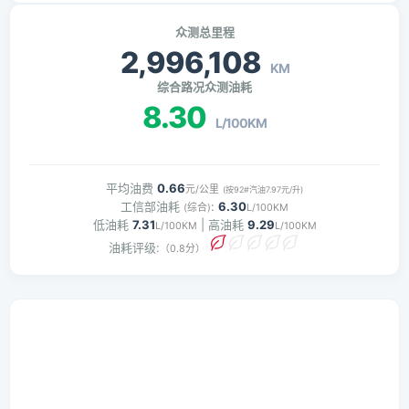
众测总里程
2,996,108
KM
综合路况众测油耗
8.30
L/100KM
平均油费
0.66
元/公里
(按92#汽油7.97元/升)
工信部油耗
:
6.30
(综合)
L/100KM
低油耗
7.31
| 高油耗
9.29
L/100KM
L/100KM
油耗评级:
（0.8分）