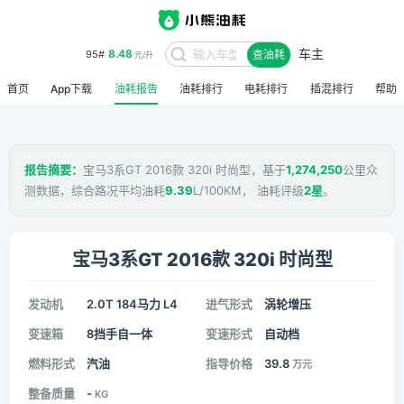
车主
8.48
95#
查油耗
元/升
首页
App下载
油耗报告
油耗排行
电耗排行
插混排行
帮助
报告摘要：
宝马3系GT 2016款 320i 时尚型，基于
1,274,250
公里众
测数据，综合路况平均油耗
9.39
L/100KM， 油耗评级
2星
。
宝马3系GT 2016款 320i 时尚型
发动机
2.0T 184马力 L4
进气形式
涡轮增压
变速箱
8挡手自一体
变速形式
自动档
燃料形式
汽油
指导价格
39.8
万元
整备质量
-
KG