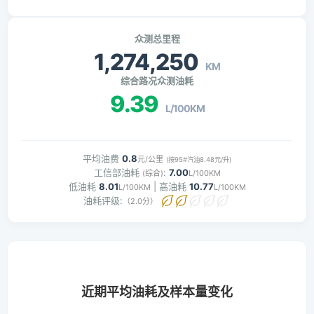
众测总里程
1,274,250
KM
综合路况众测油耗
9.39
L/100KM
平均油费
0.8
元/公里
(按95#汽油8.48元/升)
工信部油耗
:
7.00
(综合)
L/100KM
低油耗
8.01
| 高油耗
10.77
L/100KM
L/100KM
油耗评级:
（2.0分）