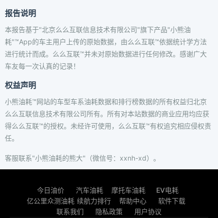
报告说明
本报告基于"北京么么互联信息技术有限公司"旗下产品"小熊油
耗"™App的车主用户上传的原始数据，由么么互联™依据统计学方法
进行统计而成。么么互联™并未对原始数据进行任何修改。感谢广大
车友每一次认真的记录！
权益声明
小熊油耗™网站的车型车系油耗数据和排行榜数据的所有权益归北京
么么互联信息技术有限公司所有。所有对本站数据的商业应用均应获
得么么互联™的授权。未经许可使用，么么互联™有权追究相应侵权责
任。
客服联系"小熊油耗的熊大"（微信号：xxnh-xd）。
今日油价
汽车油耗
摩托车油耗
EV电耗
亿公里众测油耗
续航力排行
帮助中心
软件下载
联系我们
隐私政策
用户协议