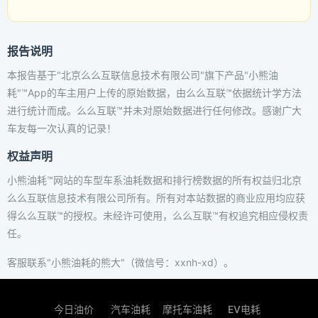
报告说明
本报告基于"北京么么互联信息技术有限公司"旗下产品"小熊油
耗"™App的车主用户上传的原始数据，由么么互联™依据统计学方法
进行统计而成。么么互联™并未对原始数据进行任何修改。感谢广大
车友每一次认真的记录！
权益声明
小熊油耗™网站的车型车系油耗数据和排行榜数据的所有权益归北京
么么互联信息技术有限公司所有。所有对本站数据的商业应用均应获
得么么互联™的授权。未经许可使用，么么互联™有权追究相应侵权责
任。
客服联系"小熊油耗的熊大"（微信号：xxnh-xd）。
今日油价
汽车油耗
摩托车油耗
EV电耗