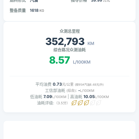
燃料形式
汽油
指导价格
39.99
万元
整备质量
1618
KG
众测总里程
352,793
KM
综合路况众测油耗
8.57
L/100KM
平均油费
0.73
元/公里
(按95#汽油8.48元/升)
工信部油耗
:
-
(综合)
L/100KM
低油耗
7.09
| 高油耗
10.05
L/100KM
L/100KM
油耗评级:
（3.5分）