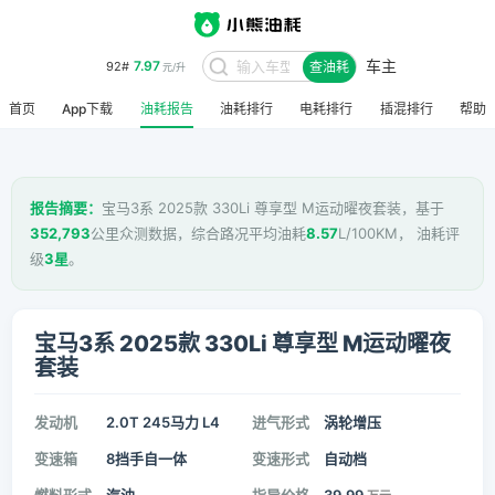
车主
7.97
92#
查油耗
元/升
首页
App下载
油耗报告
油耗排行
电耗排行
插混排行
帮助
报告摘要：
宝马3系 2025款 330Li 尊享型 M运动曜夜套装，基于
352,793
公里众测数据，综合路况平均油耗
8.57
L/100KM， 油耗评
级
3星
。
宝马3系 2025款 330Li 尊享型 M运动曜夜
套装
发动机
2.0T 245马力 L4
进气形式
涡轮增压
变速箱
8挡手自一体
变速形式
自动档