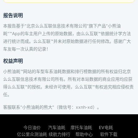
报告说明
本报告基于"北京么么互联信息技术有限公司"旗下产品"小熊油
耗"™App的车主用户上传的原始数据，由么么互联™依据统计学方法
进行统计而成。么么互联™并未对原始数据进行任何修改。感谢广大
车友每一次认真的记录！
权益声明
小熊油耗™网站的车型车系油耗数据和排行榜数据的所有权益归北京
么么互联信息技术有限公司所有。所有对本站数据的商业应用均应获
得么么互联™的授权。未经许可使用，么么互联™有权追究相应侵权责
任。
客服联系"小熊油耗的熊大"（微信号：xxnh-xd）。
今日油价
汽车油耗
摩托车油耗
EV电耗
亿公里众测油耗
续航力排行
帮助中心
软件下载