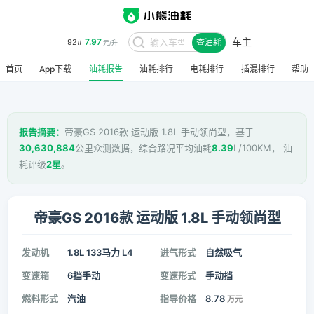
车主
7.97
92#
查油耗
元/升
首页
App下载
油耗报告
油耗排行
电耗排行
插混排行
帮助
报告摘要：
帝豪GS 2016款 运动版 1.8L 手动领尚型，基于
30,630,884
公里众测数据，综合路况平均油耗
8.39
L/100KM， 油
耗评级
2星
。
帝豪GS 2016款 运动版 1.8L 手动领尚型
发动机
1.8L 133马力 L4
进气形式
自然吸气
变速箱
6挡手动
变速形式
手动挡
燃料形式
汽油
指导价格
8.78
万元