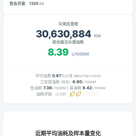
整备质量
1320
KG
众测总里程
30,630,884
KM
综合路况众测油耗
8.39
L/100KM
平均油费
0.67
元/公里
(按92#汽油7.97元/升)
工信部油耗
:
6.90
(综合)
L/100KM
低油耗
7.36
| 高油耗
9.42
L/100KM
L/100KM
油耗评级:
（2.2分）