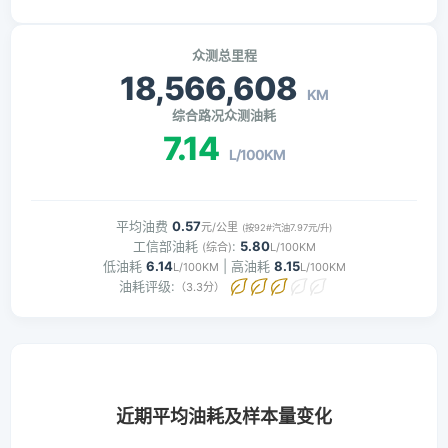
众测总里程
18,566,608
KM
综合路况众测油耗
7.14
L/100KM
平均油费
0.57
元/公里
(按92#汽油7.97元/升)
工信部油耗
:
5.80
(综合)
L/100KM
低油耗
6.14
| 高油耗
8.15
L/100KM
L/100KM
油耗评级:
（3.3分）