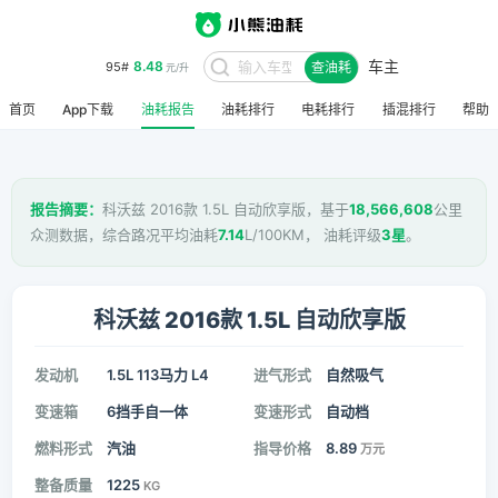
车主
8.48
95#
查油耗
元/升
首页
App下载
油耗报告
油耗排行
电耗排行
插混排行
帮助
报告摘要：
科沃兹 2016款 1.5L 自动欣享版，基于
18,566,608
公里
众测数据，综合路况平均油耗
7.14
L/100KM， 油耗评级
3星
。
科沃兹 2016款 1.5L 自动欣享版
发动机
1.5L 113马力 L4
进气形式
自然吸气
变速箱
6挡手自一体
变速形式
自动档
燃料形式
汽油
指导价格
8.89
万元
整备质量
1225
KG