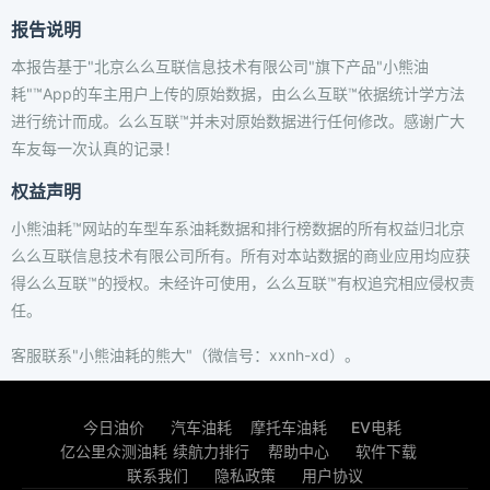
报告说明
本报告基于"北京么么互联信息技术有限公司"旗下产品"小熊油
耗"™App的车主用户上传的原始数据，由么么互联™依据统计学方法
进行统计而成。么么互联™并未对原始数据进行任何修改。感谢广大
车友每一次认真的记录！
权益声明
小熊油耗™网站的车型车系油耗数据和排行榜数据的所有权益归北京
么么互联信息技术有限公司所有。所有对本站数据的商业应用均应获
得么么互联™的授权。未经许可使用，么么互联™有权追究相应侵权责
任。
客服联系"小熊油耗的熊大"（微信号：xxnh-xd）。
今日油价
汽车油耗
摩托车油耗
EV电耗
亿公里众测油耗
续航力排行
帮助中心
软件下载
联系我们
隐私政策
用户协议