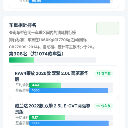
参考价
50.59
车重相近排名
查询车型在同一车重区间内的油耗排行榜
排行标准：车重在1660Kg和1770Kg之间(国标
GB27999-2014)、自动档、统计车主数不少于20。
第308名（共1074款车型）
RAV4荣放 2026款 双擎 2.0L 两驱豪华
75 位车友
版
平均油耗
4.63
整备质量
1660
威兰达 2022款 双擎 2.5L E-CVT两驱尊
29 位车友
贵版
平均油耗
5.17
整备质量
1675