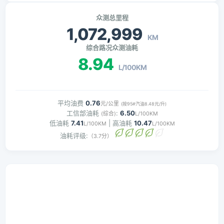
众测总里程
1,072,999
KM
综合路况众测油耗
8.94
L/100KM
平均油费
0.76
元/公里
(按95#汽油8.48元/升)
工信部油耗
:
6.50
(综合)
L/100KM
低油耗
7.41
| 高油耗
10.47
L/100KM
L/100KM
油耗评级:
（3.7分）