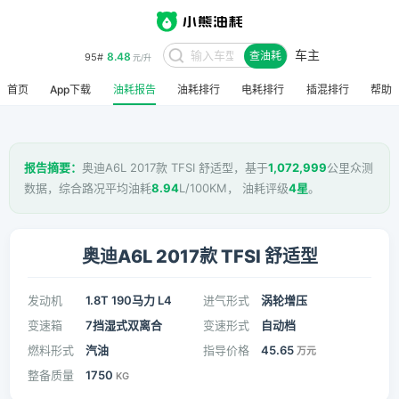
车主
8.48
95#
查油耗
元/升
首页
App下载
油耗报告
油耗排行
电耗排行
插混排行
帮助
报告摘要：
奥迪A6L 2017款 TFSI 舒适型，基于
1,072,999
公里众测
数据，综合路况平均油耗
8.94
L/100KM， 油耗评级
4星
。
奥迪A6L 2017款 TFSI 舒适型
发动机
1.8T 190马力 L4
进气形式
涡轮增压
变速箱
7挡湿式双离合
变速形式
自动档
燃料形式
汽油
指导价格
45.65
万元
整备质量
1750
KG